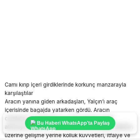
Camı kırıp içeri girdiklerinde korkunç manzarayla
karşılaştılar
Aracın yanına giden arkadaşları, Yalçın’ı araç
içerisinde bagajda yatarken gördü. Aracın
camlarına ve kapılarına vuran şahıslar tepki
Bu Haberi WhatsApp'ta Paylaş
alamayınca durumu 112 Acil Servise bildirdi. Bildirim
üzerine gelişme yerine kolluk kuvvetleri, itfaiye ve