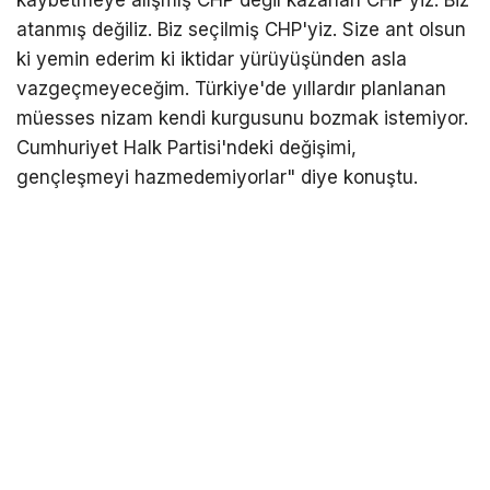
kaybetmeye alışmış CHP değil kazanan CHP'yiz. Biz
atanmış değiliz. Biz seçilmiş CHP'yiz. Size ant olsun
ki yemin ederim ki iktidar yürüyüşünden asla
vazgeçmeyeceğim. Türkiye'de yıllardır planlanan
müesses nizam kendi kurgusunu bozmak istemiyor.
Cumhuriyet Halk Partisi'ndeki değişimi,
gençleşmeyi hazmedemiyorlar" diye konuştu.