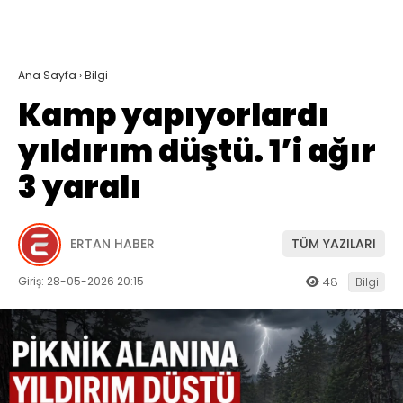
Ana Sayfa
›
Bilgi
Kamp yapıyorlardı
yıldırım düştü. 1’i ağır
3 yaralı
ERTAN HABER
TÜM YAZILARI
Giriş: 28-05-2026 20:15
48
Bilgi