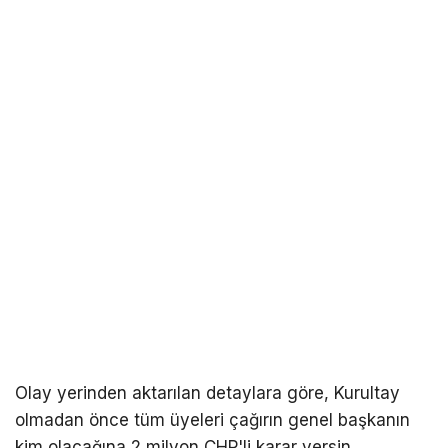
Olay yerinden aktarılan detaylara göre, Kurultay
olmadan önce tüm üyeleri çağırın genel başkanın
kim olacağına 2 milyon CHP'li karar versin.