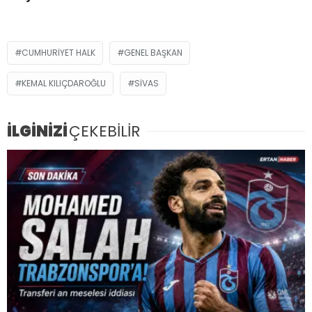
CUMHURIYET HALK
GENEL BAŞKAN
KEMAL KILIÇDAROĞLU
SIVAS
İLGİNİZİ
ÇEKEBİLİR