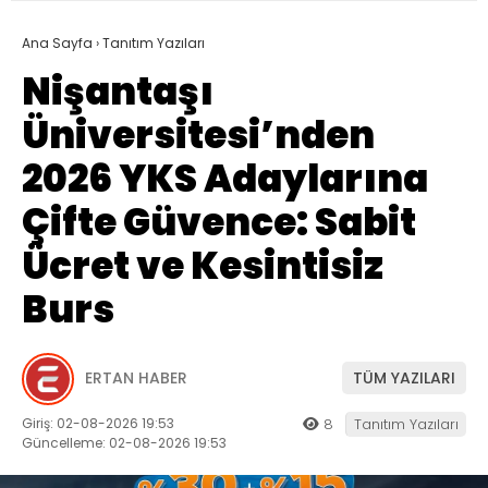
Ana Sayfa
›
Tanıtım Yazıları
Nişantaşı
Üniversitesi’nden
2026 YKS Adaylarına
Çifte Güvence: Sabit
Ücret ve Kesintisiz
Burs
ERTAN HABER
TÜM YAZILARI
Giriş: 02-08-2026 19:53
8
Tanıtım Yazıları
Güncelleme: 02-08-2026 19:53