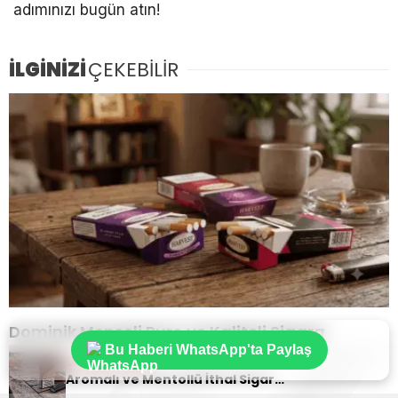
adımınızı bugün atın!
İLGİNİZİ
ÇEKEBİLİR
Dominik Menşeli Puro ve Kaliteli Sigara
Bu Haberi WhatsApp'ta Paylaş
Seçenekleriyle Zenginleşen Deneyim
Sıradaki Haber
Aromalı ve Mentollü İthal Sigara Tercihlerinde Oris Markası