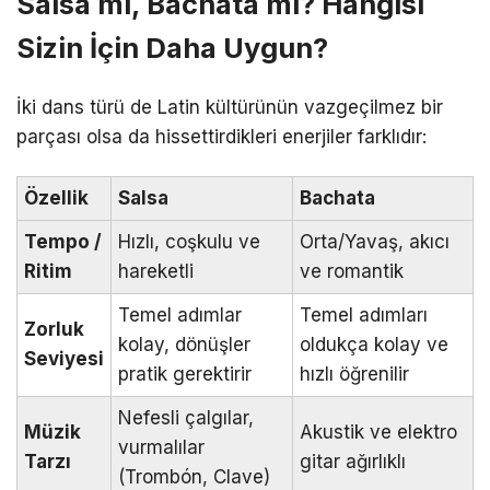
Salsa mı, Bachata mı? Hangisi
Sizin İçin Daha Uygun?
İki dans türü de Latin kültürünün vazgeçilmez bir
parçası olsa da hissettirdikleri enerjiler farklıdır:
Özellik
Salsa
Bachata
Tempo /
Hızlı, coşkulu ve
Orta/Yavaş, akıcı
Ritim
hareketli
ve romantik
Temel adımlar
Temel adımları
Zorluk
kolay, dönüşler
oldukça kolay ve
Seviyesi
pratik gerektirir
hızlı öğrenilir
Nefesli çalgılar,
Müzik
Akustik ve elektro
vurmalılar
Tarzı
gitar ağırlıklı
(Trombón, Clave)