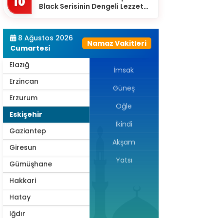
10
Black Serisinin Dengeli Lezzet
Diyarbakır
Dünyası
Düzce
8 Ağustos 2026
Namaz Vakitleri
Edirne
Cumartesi
Elazığ
İmsak
Erzincan
Güneş
Erzurum
Öğle
Eskişehir
İkindi
Gaziantep
Akşam
Giresun
Yatsı
Gümüşhane
Hakkari
Hatay
Iğdır