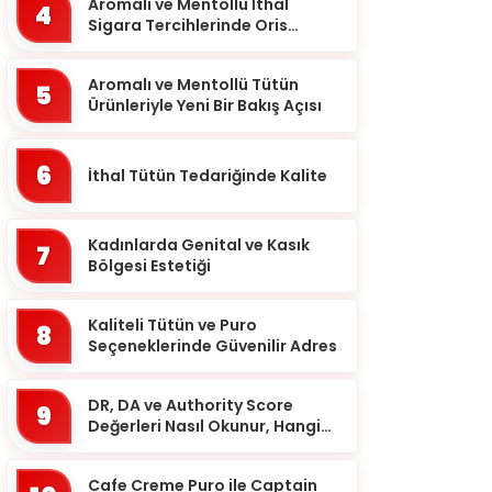
Balıkesir
Aromalı ve Mentollü İthal
4
Sigara Tercihlerinde Oris
Bartın
Markası
Batman
Aromalı ve Mentollü Tütün
5
Ürünleriyle Yeni Bir Bakış Açısı
Bayburt
Bilecik
6
İthal Tütün Tedariğinde Kalite
Bingöl
Bitlis
Kadınlarda Genital ve Kasık
7
Bolu
Bölgesi Estetiği
Burdur
Kaliteli Tütün ve Puro
8
Bursa
Seçeneklerinde Güvenilir Adres
Çanakkale
DR, DA ve Authority Score
9
Çankırı
Değerleri Nasıl Okunur, Hangi
Eşikten Sonra Anlam Kazanır?
Çorum
Cafe Creme Puro ile Captain
Denizli