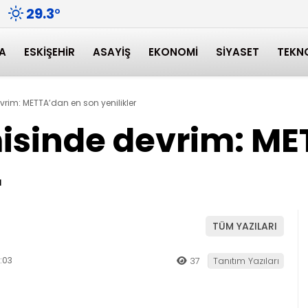
29.3
°
A
ESKIŞEHIR
ASAYIŞ
EKONOMI
SIYASET
TEKN
rim: METTA’dan en son yenilikler
isinde devrim: ME
r
TÜM YAZILARI
:03
37
Tanıtım Yazıları