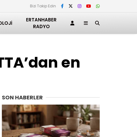
Bizi Takip Edin
ERTANHABER
OLOJI
RADYO
TTA’dan en
SON HABERLER