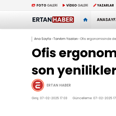
FOTO
GALERİ
VİDEO
GALERİ
YAZARLAR
ANASAYF
Ana Sayfa
›
Tanıtım Yazıları
›
Ofis ergonomisinde dev
Ofis ergonom
son yenilikle
ERTAN HABER
Giriş: 07-02-2025 17:03
Güncelleme: 07-02-2025 17