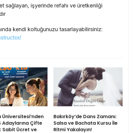
t sağlayan, işyerinde refahı ve üretkenliği
dır
nda kendi koltuğunuzu tasarlayabilirsiniz:
structor/
ı Üniversitesi’nden
Bakırköy’de Dans Zamanı:
 Adaylarına Çifte
Salsa ve Bachata Kursu İle
 Sabit Ücret ve
Ritmi Yakalayın!