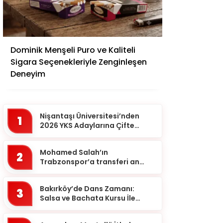
Adana
Dominik Menşeli Puro ve Kaliteli
Adıyaman
Sigara Seçenekleriyle Zenginleşen
Afyonkarahisar
Deneyim
Ağrı
Aksaray
Nişantaşı Üniversitesi’nden
1
Amasya
2026 YKS Adaylarına Çifte
Güvence: Sabit Ücret ve
Ankara
Kesintisiz Burs
Mohamed Salah’ın
2
Antalya
Trabzonspor’a transferi an
meselesi!
Ardahan
Bakırköy’de Dans Zamanı:
Artvin
3
Salsa ve Bachata Kursu İle
Aydın
Ritmi Yakalayın!