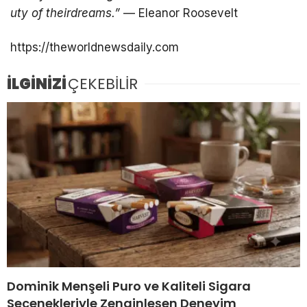
uty
of
their
dreams
.”
— Eleanor Roosevelt
https://theworldnewsdaily.com
İLGİNİZİ
ÇEKEBİLİR
Dominik Menşeli Puro ve Kaliteli Sigara
Seçenekleriyle Zenginleşen Deneyim