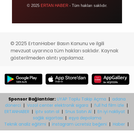
© 2025
ERTAN HABER
- Tüm hakları saklıdır.
© 2025 ErtanHaber Basın Kanunu ve ilgili
mevzuat uyarınca tüm hakları saklıdır. Kaynak
gösterilmeden alıntı yapılamaz.
Sponsor Bağlantılar:
UYAP Toplu Takip Açma
|
adana
dönerci
|
Vozol center elektronik sigara
|
full hd film izle
|
ERTANHABER
|
iptv satın al
|
Snus Satın Al
|
En iyi nakliyat
|
sağlık sigortası
|
eşya depolama
Teknik analiz eğitimi
|
instagram ücretsiz beğeni
|
Haber
|