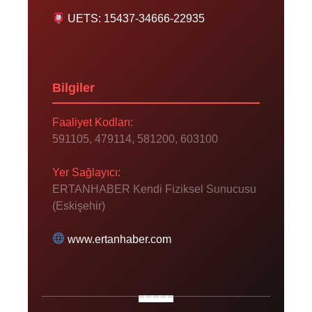
UETS: 15437-34666-22935
Bilgiler
Faaliyet Kodları:
591105, 479114, 581200, 603100
Yer Sağlayıcı:
ERTANHABER Kendi Fiziksel Sunucusu
(Eskişehir)
www.ertanhaber.com