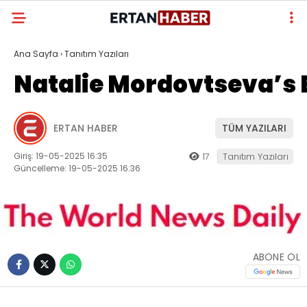
17.7
°
Ana Sayfa
›
Tanıtım Yazıları
Natalie Mordovtseva’s 
YAZARLAR
ERTAN HABER
TÜM YAZILARI
Giriş: 19-05-2025 16:35
17
Tanıtım Yazıları
Güncelleme: 19-05-2025 16:36
ABONE OL