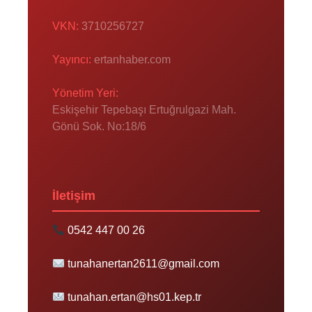
VKN:
3710256727
Yayıncı:
ertanhaber.com
Yönetim Yeri:
Eskişehir Tepebaşı Ertuğrulgazi Mah.
Gönü Sok. No:18/6
İletişim
0542 447 00 26
tunahanertan2611@gmail.com
tunahan.ertan@hs01.kep.tr