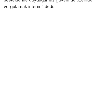
desteklerine duyduğumuz güveni de özellikle
vurgulamak isterim" dedi.