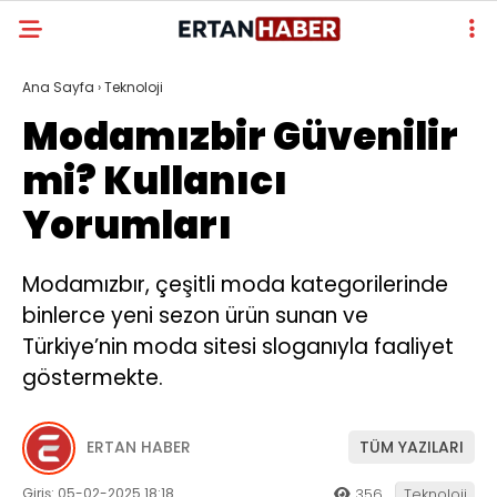
Ana Sayfa
›
Teknoloji
Modamızbir Güvenilir
mi? Kullanıcı
Yorumları
Modamızbır, çeşitli moda kategorilerinde
binlerce yeni sezon ürün sunan ve
Türkiye’nin moda sitesi sloganıyla faaliyet
göstermekte.
ERTAN HABER
TÜM YAZILARI
Giriş: 05-02-2025 18:18
356
Teknoloji