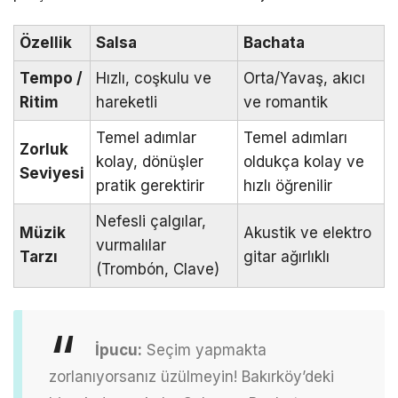
Özellik
Salsa
Bachata
Tempo /
Hızlı, coşkulu ve
Orta/Yavaş, akıcı
Ritim
hareketli
ve romantik
Temel adımlar
Temel adımları
Zorluk
kolay, dönüşler
oldukça kolay ve
Seviyesi
pratik gerektirir
hızlı öğrenilir
Nefesli çalgılar,
Müzik
Akustik ve elektro
vurmalılar
Tarzı
gitar ağırlıklı
(Trombón, Clave)
İpucu:
Seçim yapmakta
zorlanıyorsanız üzülmeyin! Bakırköy’deki