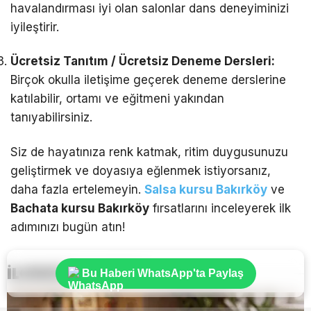
havalandırması iyi olan salonlar dans deneyiminizi
iyileştirir.
Ücretsiz Tanıtım / Ücretsiz Deneme Dersleri:
Birçok okulla iletişime geçerek deneme derslerine
katılabilir, ortamı ve eğitmeni yakından
tanıyabilirsiniz.
Siz de hayatınıza renk katmak, ritim duygusunuzu
geliştirmek ve doyasıya eğlenmek istiyorsanız,
daha fazla ertelemeyin.
Salsa kursu Bakırköy
ve
Bachata kursu Bakırköy
fırsatlarını inceleyerek ilk
adımınızı bugün atın!
İLGİNİZİ
ÇEKEBİLİR
Bu Haberi WhatsApp'ta Paylaş