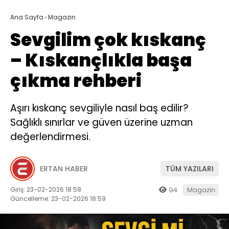
Ana Sayfa
›
Magazin
Sevgilim çok kıskanç
– Kıskançlıkla başa
çıkma rehberi
Aşırı kıskanç sevgiliyle nasıl baş edilir?
Sağlıklı sınırlar ve güven üzerine uzman
değerlendirmesi.
ERTAN HABER
TÜM YAZILARI
Giriş: 23-02-2026 18:58
94
Magazin
Güncelleme: 23-02-2026 18:59