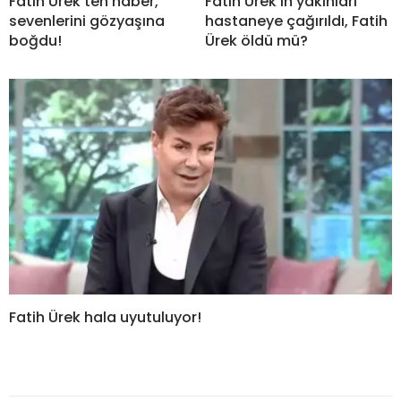
Fatih Ürek’ten haber,
Fatih Ürek’in yakınları
sevenlerini gözyaşına
hastaneye çağırıldı, Fatih
boğdu!
Ürek öldü mü?
Fatih Ürek hala uyutuluyor!