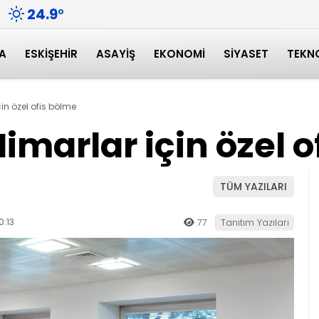
24.9
°
A
ESKIŞEHIR
ASAYIŞ
EKONOMI
SIYASET
TEKN
çin özel ofis bölme
Mimarlar için özel 
TÜM YAZILARI
:13
77
Tanıtım Yazıları