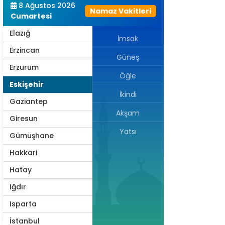
8 Ağustos 2026
Namaz Vakitleri
Edirne
Cumartesi
Elazığ
İmsak
Erzincan
Güneş
Erzurum
Öğle
Eskişehir
İkindi
Gaziantep
Akşam
Giresun
Yatsı
Gümüşhane
Hakkari
Hatay
Iğdır
Isparta
İstanbul