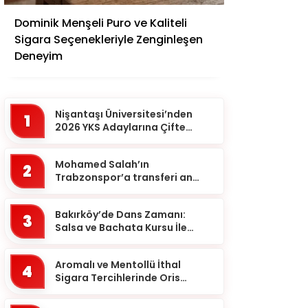
Adana
Dominik Menşeli Puro ve Kaliteli
Adıyaman
Sigara Seçenekleriyle Zenginleşen
Afyonkarahisar
Deneyim
Ağrı
Aksaray
Nişantaşı Üniversitesi’nden
1
Amasya
2026 YKS Adaylarına Çifte
Güvence: Sabit Ücret ve
Ankara
Kesintisiz Burs
Mohamed Salah’ın
2
Antalya
Trabzonspor’a transferi an
meselesi!
Ardahan
Bakırköy’de Dans Zamanı:
Artvin
3
Salsa ve Bachata Kursu İle
Aydın
Ritmi Yakalayın!
Balıkesir
Aromalı ve Mentollü İthal
4
Sigara Tercihlerinde Oris
Bartın
Markası