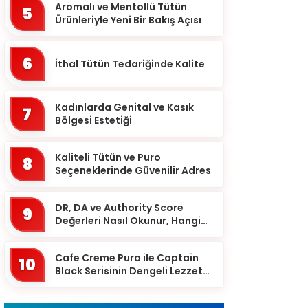
Batman
Aromalı ve Mentollü Tütün
5
Ürünleriyle Yeni Bir Bakış Açısı
Bayburt
Bilecik
6
İthal Tütün Tedariğinde Kalite
Bingöl
Bitlis
Kadınlarda Genital ve Kasık
7
Bolu
Bölgesi Estetiği
Burdur
Kaliteli Tütün ve Puro
8
Bursa
Seçeneklerinde Güvenilir Adres
Çanakkale
DR, DA ve Authority Score
9
Çankırı
Değerleri Nasıl Okunur, Hangi
Eşikten Sonra Anlam Kazanır?
Çorum
Cafe Creme Puro ile Captain
Denizli
10
Black Serisinin Dengeli Lezzet
Diyarbakır
Dünyası
Düzce