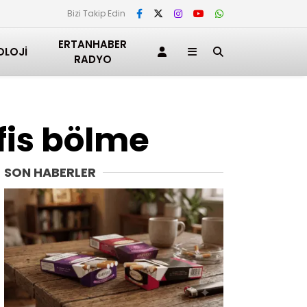
Bizi Takip Edin
ERTANHABER
OLOJI
RADYO
ofis bölme
SON HABERLER