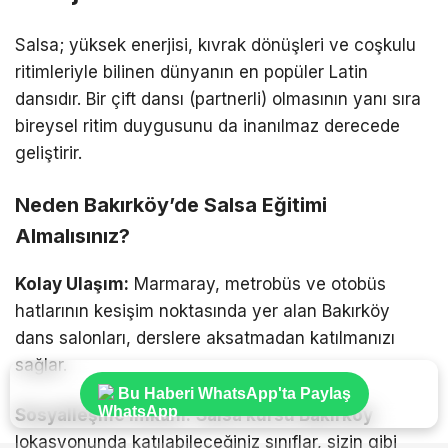
Salsa; yüksek enerjisi, kıvrak dönüşleri ve coşkulu
ritimleriyle bilinen dünyanın en popüler Latin
dansıdır. Bir çift dansı (partnerli) olmasının yanı sıra
bireysel ritim duygusunu da inanılmaz derecede
geliştirir.
Neden Bakırköy’de Salsa Eğitimi
Almalısınız?
Kolay Ulaşım:
Marmaray, metrobüs ve otobüs
hatlarının kesişim noktasında yer alan Bakırköy
dans salonları, derslere aksatmadan katılmanızı
sağlar.
Bu Haberi WhatsApp'ta Paylaş
Sosyalleşme İmkânı:
Salsa kursu Bakırköy
lokasyonunda katılabileceğiniz sınıflar, sizin gibi