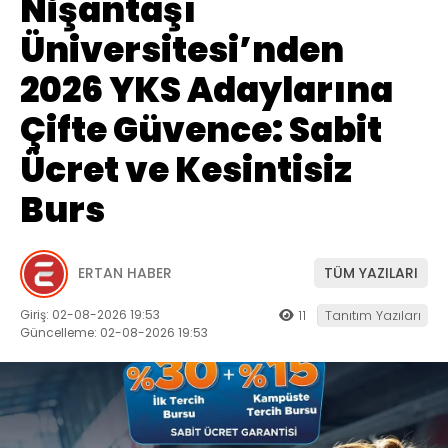
Nişantaşı
Üniversitesi’nden
2026 YKS Adaylarına
Çifte Güvence: Sabit
Ücret ve Kesintisiz
Burs
ERTAN HABER
TÜM YAZILARI
Giriş: 02-08-2026 19:53
11
Tanıtım Yazıları
Güncelleme: 02-08-2026 19:53