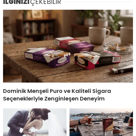
İLGİNİZİ
ÇEKEBİLİR
Dominik Menşeli Puro ve Kaliteli Sigara
Seçenekleriyle Zenginleşen Deneyim