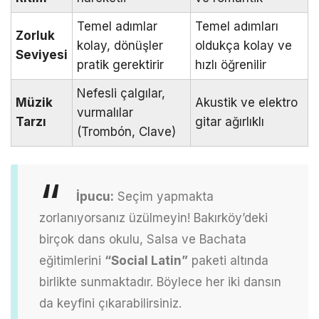
Temel adımlar
Temel adımları
Zorluk
kolay, dönüşler
oldukça kolay ve
Seviyesi
pratik gerektirir
hızlı öğrenilir
Nefesli çalgılar,
Müzik
Akustik ve elektro
vurmalılar
Tarzı
gitar ağırlıklı
(Trombón, Clave)
İpucu:
Seçim yapmakta
zorlanıyorsanız üzülmeyin! Bakırköy’deki
birçok dans okulu, Salsa ve Bachata
eğitimlerini
“Social Latin”
paketi altında
birlikte sunmaktadır. Böylece her iki dansın
da keyfini çıkarabilirsiniz.