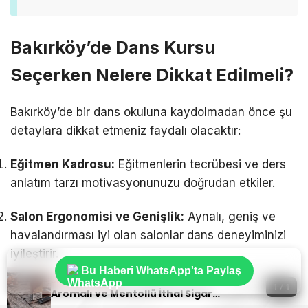
Bakırköy’de Dans Kursu
Seçerken Nelere Dikkat Edilmeli?
Bakırköy’de bir dans okuluna kaydolmadan önce şu
detaylara dikkat etmeniz faydalı olacaktır:
Eğitmen Kadrosu:
Eğitmenlerin tecrübesi ve ders
anlatım tarzı motivasyonunuzu doğrudan etkiler.
Salon Ergonomisi ve Genişlik:
Aynalı, geniş ve
havalandırması iyi olan salonlar dans deneyiminizi
iyileştirir.
Bu Haberi WhatsApp'ta Paylaş
Sıradaki Haber
1 / 1
Ücretsiz Tanıtım / Ücretsiz Deneme Dersleri:
Aromalı ve Mentollü İthal Sigara Tercihlerinde Oris Markası
Birçok okulla iletişime geçerek deneme derslerine