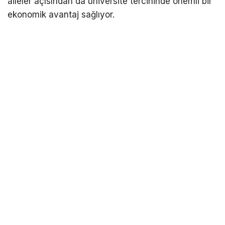
aileler açısından da üniversite tercihinde önemli bir
ekonomik avantaj sağlıyor.