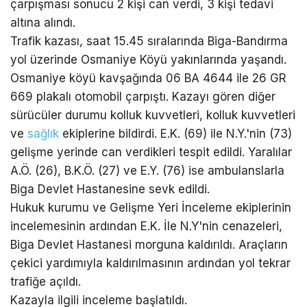
çarpışması sonucu 2 kişi can verdi, 3 kişi tedavi
altına alındı.
Trafik kazası, saat 15.45 sıralarında Biga-Bandırma
yol üzerinde Osmaniye Köyü yakınlarında yaşandı.
Osmaniye köyü kavşağında 06 BA 4644 ile 26 GR
669 plakalı otomobil çarpıştı. Kazayı gören diğer
sürücüler durumu kolluk kuvvetleri, kolluk kuvvetleri
ve
sağlık
ekiplerine bildirdi. E.K. (69) ile N.Y.'nin (73)
gelişme yerinde can verdikleri tespit edildi. Yaralılar
A.Ö. (26), B.K.Ö. (27) ve E.Y. (76) ise ambulanslarla
Biga Devlet Hastanesine sevk edildi.
Hukuk kurumu ve Gelişme Yeri İnceleme ekiplerinin
incelemesinin ardından E.K. İle N.Y'nin cenazeleri,
Biga Devlet Hastanesi morguna kaldırıldı. Araçların
çekici yardımıyla kaldırılmasının ardından yol tekrar
trafiğe açıldı.
Kazayla ilgili inceleme başlatıldı.