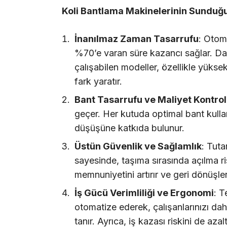
Koli Bantlama Makinelerinin Sunduğ
İnanılmaz Zaman Tasarrufu
: Otom
%70’e varan süre kazancı sağlar. Da
çalışabilen modeller, özellikle yüks
fark yaratır.
Bant Tasarrufu ve Maliyet Kontro
geçer. Her kutuda optimal bant kull
düşüşüne katkıda bulunur.
Üstün Güvenlik ve Sağlamlık
: Tuta
sayesinde, taşıma sırasında açılma ri
memnuniyetini artırır ve geri dönüşleri
İş Gücü Verimliliği ve Ergonomi
: T
otomatize ederek, çalışanlarınızı da
tanır. Ayrıca, iş kazası riskini de azalt