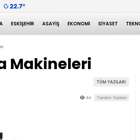
22.7
°
A
ESKIŞEHIR
ASAYIŞ
EKONOMI
SIYASET
TEKN
ri
a Makineleri
TÜM YAZILARI
44
Tanıtım Yazıları