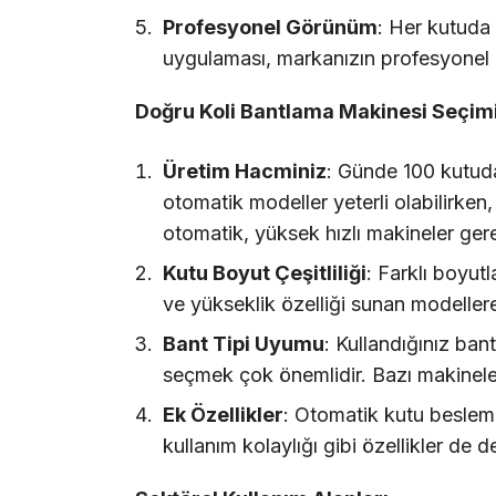
Profesyonel Görünüm
: Her kutuda
uygulaması, markanızın profesyonel im
Doğru Koli Bantlama Makinesi Seçimi İ
Üretim Hacminiz
: Günde 100 kutuda
otomatik modeller yeterli olabilirken
otomatik, yüksek hızlı makineler gerek
Kutu Boyut Çeşitliliği
: Farklı boyutl
ve yükseklik özelliği sunan modellere
Bant Tipi Uyumu
: Kullandığınız ban
seçmek çok önemlidir. Bazı makineler 
Ek Özellikler
: Otomatik kutu besleme
kullanım kolaylığı gibi özellikler de de