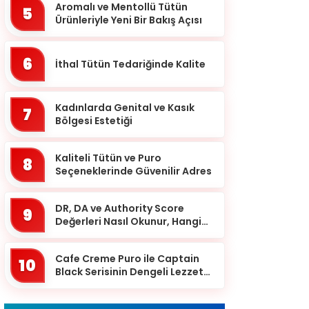
Batman
Aromalı ve Mentollü Tütün
5
Ürünleriyle Yeni Bir Bakış Açısı
Bayburt
Bilecik
6
İthal Tütün Tedariğinde Kalite
Bingöl
Bitlis
Kadınlarda Genital ve Kasık
7
Bolu
Bölgesi Estetiği
Burdur
Kaliteli Tütün ve Puro
8
Bursa
Seçeneklerinde Güvenilir Adres
Çanakkale
DR, DA ve Authority Score
9
Çankırı
Değerleri Nasıl Okunur, Hangi
Eşikten Sonra Anlam Kazanır?
Çorum
Cafe Creme Puro ile Captain
Denizli
10
Black Serisinin Dengeli Lezzet
Diyarbakır
Dünyası
Düzce