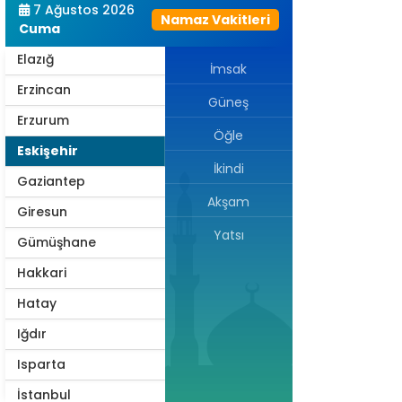
7 Ağustos 2026
Namaz Vakitleri
Edirne
Cuma
Elazığ
İmsak
Erzincan
Güneş
Erzurum
Öğle
Eskişehir
İkindi
Gaziantep
Akşam
Giresun
Yatsı
Gümüşhane
Hakkari
Hatay
Iğdır
Isparta
İstanbul