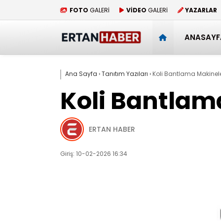
FOTO
GALERİ
VİDEO
GALERİ
YAZARLAR
ANASAYF
Ana Sayfa
›
Tanıtım Yazıları
›
Koli Bantlama Makinele
Koli Bantlam
ERTAN HABER
Giriş: 10-02-2026 16:34