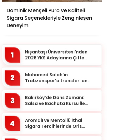
Adana
Dominik Menşeli Puro ve Kaliteli
Adıyaman
Sigara Seçenekleriyle Zenginleşen
Afyonkarahisar
Deneyim
Ağrı
Aksaray
Nişantaşı Üniversitesi’nden
1
Amasya
2026 YKS Adaylarına Çifte
Güvence: Sabit Ücret ve
Ankara
Kesintisiz Burs
Mohamed Salah’ın
2
Antalya
Trabzonspor’a transferi an
meselesi!
Ardahan
Bakırköy’de Dans Zamanı:
Artvin
3
Salsa ve Bachata Kursu İle
Aydın
Ritmi Yakalayın!
Balıkesir
Aromalı ve Mentollü İthal
4
Sigara Tercihlerinde Oris
Bartın
Markası