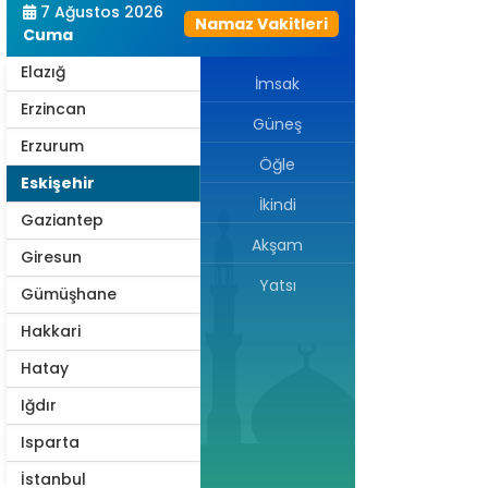
7 Ağustos 2026
Namaz Vakitleri
Edirne
Cuma
Elazığ
İmsak
Erzincan
Güneş
Erzurum
Öğle
Eskişehir
İkindi
Gaziantep
Akşam
Giresun
Yatsı
Gümüşhane
Hakkari
Hatay
Iğdır
Isparta
İstanbul