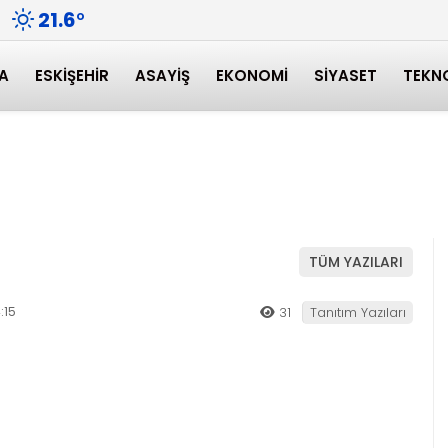
21.6
°
A
ESKIŞEHIR
ASAYIŞ
EKONOMI
SIYASET
TEKN
TÜM YAZILARI
:15
31
Tanıtım Yazıları