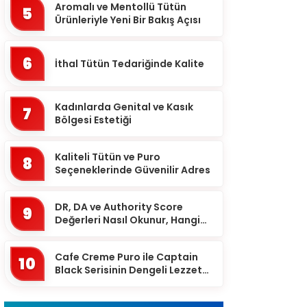
Batman
Aromalı ve Mentollü Tütün
5
Ürünleriyle Yeni Bir Bakış Açısı
Bayburt
Bilecik
6
İthal Tütün Tedariğinde Kalite
Bingöl
Bitlis
Kadınlarda Genital ve Kasık
7
Bolu
Bölgesi Estetiği
Burdur
Kaliteli Tütün ve Puro
8
Bursa
Seçeneklerinde Güvenilir Adres
Çanakkale
DR, DA ve Authority Score
9
Çankırı
Değerleri Nasıl Okunur, Hangi
Eşikten Sonra Anlam Kazanır?
Çorum
Cafe Creme Puro ile Captain
Denizli
10
Black Serisinin Dengeli Lezzet
Diyarbakır
Dünyası
Düzce