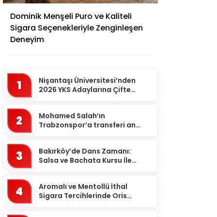
Adana
Dominik Menşeli Puro ve Kaliteli
Adıyaman
Sigara Seçenekleriyle Zenginleşen
Afyonkarahisar
Deneyim
Ağrı
Aksaray
Nişantaşı Üniversitesi’nden
1
Amasya
2026 YKS Adaylarına Çifte
Güvence: Sabit Ücret ve
Ankara
Kesintisiz Burs
Mohamed Salah’ın
2
Antalya
Trabzonspor’a transferi an
meselesi!
Ardahan
Bakırköy’de Dans Zamanı:
Artvin
3
Salsa ve Bachata Kursu İle
Aydın
Ritmi Yakalayın!
Balıkesir
Aromalı ve Mentollü İthal
4
Sigara Tercihlerinde Oris
Bartın
Markası