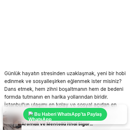
Günlük hayatın stresinden uzaklaşmak, yeni bir hobi
edinmek ve sosyalleşirken eğlenmek ister misiniz?
Dans etmek, hem zihni boşaltmanın hem de bedeni
formda tutmanın en harika yollarından biridir.
İstanbul’un ulaşımı en kolay ve sosyal açıdan en
canlı semtlerinden biri olan Bakırköy, dansa
Bu Haberi WhatsApp'ta Paylaş
Sıradaki Haber
başlamak isteyenler için birbirinden güzel fırsatlar
Aromalı ve Mentollü İthal Sigara Tercihlerinde Oris Markası
sunuyor. özellikle Latin danslarına ilgi duyuyorsanız,