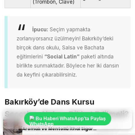
(Trombón, Clave)
İpucu:
Seçim yapmakta
zorlanıyorsanız üzülmeyin! Bakırköy’deki
birçok dans okulu, Salsa ve Bachata
eğitimlerini
“Social Latin”
paketi altında
birlikte sunmaktadır. Böylece her iki dansın
da keyfini çıkarabilirsiniz.
Bakırköy’de Dans Kursu
Seçerken Nelere Dikkat Edilmeli?
Bu Haberi WhatsApp'ta Paylaş
Sıradaki Haber
Aromalı ve Mentollü İthal Sigara Tercihlerinde Oris Markası
Bakırköy’de bir dans okuluna kaydolmadan önce şu