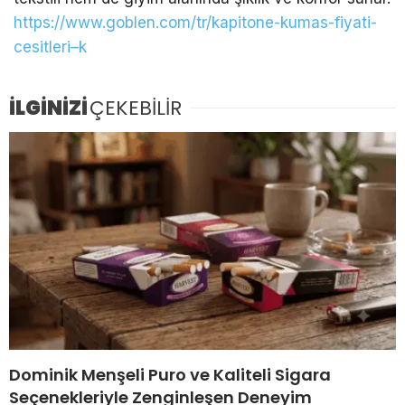
https://www.goblen.com/tr/kapitone-kumas-fiyati-
cesitleri–k
İLGİNİZİ
ÇEKEBİLİR
Dominik Menşeli Puro ve Kaliteli Sigara
Seçenekleriyle Zenginleşen Deneyim