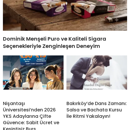
Dominik Menşeli Puro ve Kaliteli Sigara
Seçenekleriyle Zenginleşen Deneyim
Nişantaşı
Bakırköy’de Dans Zamanı:
Üniversitesi’nden 2026
Salsa ve Bachata Kursu
YKS Adaylarına Çifte
İle Ritmi Yakalayın!
Güvence: Sabit Ücret ve
Kesintisiz Burs