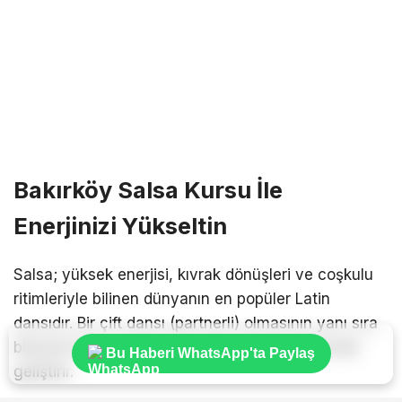
Bakırköy Salsa Kursu İle
Enerjinizi Yükseltin
Salsa; yüksek enerjisi, kıvrak dönüşleri ve coşkulu
ritimleriyle bilinen dünyanın en popüler Latin
dansıdır. Bir çift dansı (partnerli) olmasının yanı sıra
bireysel ritim duygusunu da inanılmaz derecede
Bu Haberi WhatsApp'ta Paylaş
geliştirir.