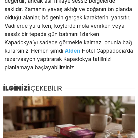
değerdir, ancak asıl hikâye sessiz bölgelerde
saklıdır. Zamanın yavaş aktığı ve doğanın ön planda
olduğu alanlar, bölgenin gerçek karakterini yansıtır.
Vadilerde yürürken, köylerde mola verirken veya
sessiz bir tepede gün batımını izlerken
Kapadokya’yı sadece görmekle kalmaz, onunla bağ
kurarsınız. Hemen şimdi
Alden
Hotel Cappadocia’da
rezervasyon yaptırarak Kapadokya tatilinizi
planlamaya başlayabilirsiniz.
İLGİNİZİ
ÇEKEBİLİR