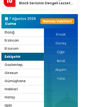
10
Black Serisinin Dengeli Lezzet
Dünyası
Diyarbakır
Düzce
7 Ağustos 2026
Namaz Vakitleri
Cuma
Edirne
Elazığ
İmsak
Erzincan
Güneş
Erzurum
Öğle
Eskişehir
İkindi
Gaziantep
Akşam
Giresun
Yatsı
Gümüşhane
Hakkari
Hatay
Iğdır