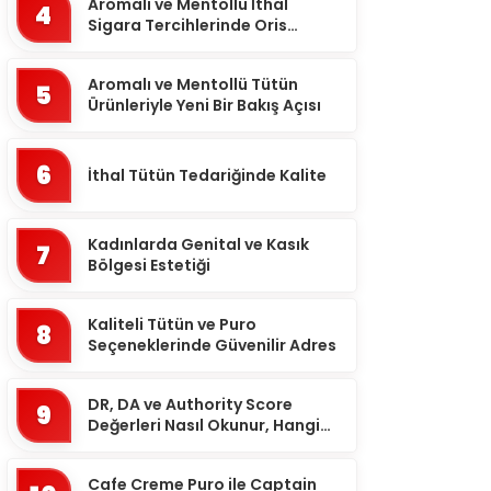
Aromalı ve Mentollü İthal
Balıkesir
4
Sigara Tercihlerinde Oris
Bartın
Markası
Batman
Aromalı ve Mentollü Tütün
5
Ürünleriyle Yeni Bir Bakış Açısı
Bayburt
Bilecik
6
İthal Tütün Tedariğinde Kalite
Bingöl
Bitlis
Kadınlarda Genital ve Kasık
7
Bölgesi Estetiği
Bolu
Burdur
Kaliteli Tütün ve Puro
8
Bursa
Seçeneklerinde Güvenilir Adres
Çanakkale
DR, DA ve Authority Score
9
Çankırı
Değerleri Nasıl Okunur, Hangi
Eşikten Sonra Anlam Kazanır?
Çorum
Cafe Creme Puro ile Captain
Denizli