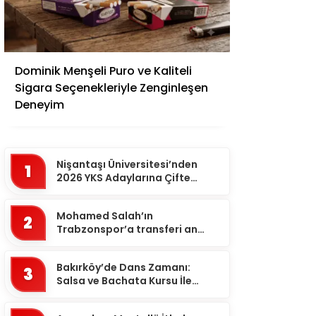
Adana
Dominik Menşeli Puro ve Kaliteli
Adıyaman
Sigara Seçenekleriyle Zenginleşen
Afyonkarahisar
Deneyim
Ağrı
Aksaray
Nişantaşı Üniversitesi’nden
1
Amasya
2026 YKS Adaylarına Çifte
Güvence: Sabit Ücret ve
Ankara
Kesintisiz Burs
Mohamed Salah’ın
2
Antalya
Trabzonspor’a transferi an
meselesi!
Ardahan
Bakırköy’de Dans Zamanı:
3
Artvin
Salsa ve Bachata Kursu İle
Ritmi Yakalayın!
Aydın