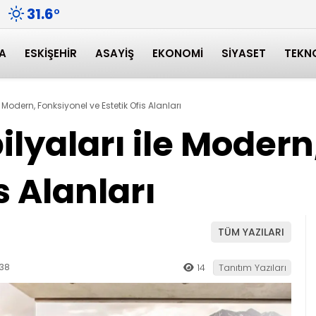
31.6
°
A
ESKIŞEHIR
ASAYIŞ
EKONOMI
SIYASET
TEKN
e Modern, Fonksiyonel ve Estetik Ofis Alanları
ilyaları ile Moder
s Alanları
TÜM YAZILARI
:38
14
Tanıtım Yazıları