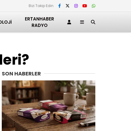
Bizi Takip Edin
ERTANHABER
OLOJI
RADYO
leri?
SON HABERLER