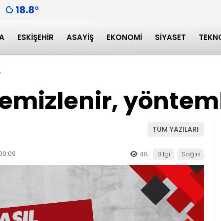
18.8
°
A
ESKIŞEHIR
ASAYIŞ
EKONOMI
SIYASET
TEKN
?
emizlenir, yöntem
TÜM YAZILARI
00:09
48
Bilgi
Sağlık