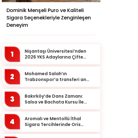
Adana
Dominik Menşeli Puro ve Kaliteli
Adıyaman
Sigara Seçenekleriyle Zenginleşen
Afyonkarahisar
Deneyim
Ağrı
Aksaray
Nişantaşı Üniversitesi’nden
1
Amasya
2026 YKS Adaylarına Çifte
Güvence: Sabit Ücret ve
Ankara
Kesintisiz Burs
Mohamed Salah’ın
2
Antalya
Trabzonspor’a transferi an
meselesi!
Ardahan
Bakırköy’de Dans Zamanı:
Artvin
3
Salsa ve Bachata Kursu İle
Aydın
Ritmi Yakalayın!
Balıkesir
Aromalı ve Mentollü İthal
4
Sigara Tercihlerinde Oris
Bartın
Markası