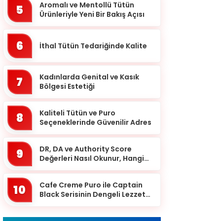
Batman
Aromalı ve Mentollü Tütün
5
Ürünleriyle Yeni Bir Bakış Açısı
Bayburt
Bilecik
6
İthal Tütün Tedariğinde Kalite
Bingöl
Bitlis
Kadınlarda Genital ve Kasık
7
Bolu
Bölgesi Estetiği
Burdur
Kaliteli Tütün ve Puro
8
Bursa
Seçeneklerinde Güvenilir Adres
Çanakkale
DR, DA ve Authority Score
9
Çankırı
Değerleri Nasıl Okunur, Hangi
Eşikten Sonra Anlam Kazanır?
Çorum
Cafe Creme Puro ile Captain
Denizli
10
Black Serisinin Dengeli Lezzet
Diyarbakır
Dünyası
Düzce