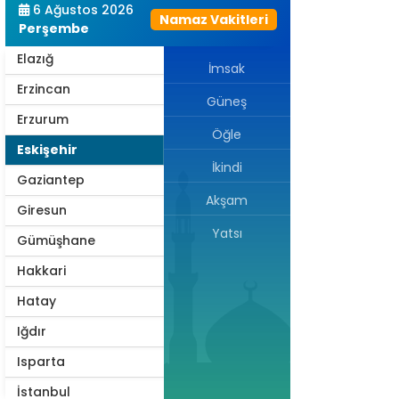
6 Ağustos 2026
Namaz Vakitleri
Edirne
Perşembe
Elazığ
İmsak
Erzincan
Güneş
Erzurum
Öğle
Eskişehir
İkindi
Gaziantep
Akşam
Giresun
Yatsı
Gümüşhane
Hakkari
Hatay
Iğdır
Isparta
İstanbul