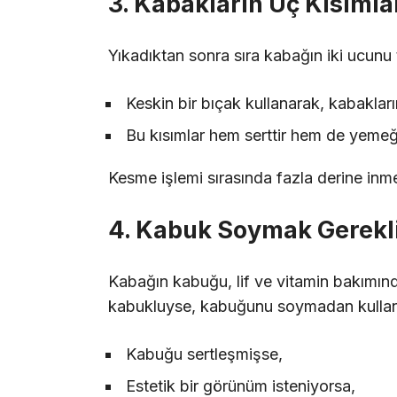
3. Kabakların Uç Kısımlar
Yıkadıktan sonra sıra kabağın iki ucunu
Keskin bir bıçak kullanarak, kabakların
Bu kısımlar hem serttir hem de yemeğ
Kesme işlemi sırasında fazla derine inme
4. Kabuk Soymak Gerekl
Kabağın kabuğu, lif ve vitamin bakımın
kabukluyse, kabuğunu soymadan kullanm
Kabuğu sertleşmişse,
Estetik bir görünüm isteniyorsa,