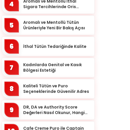
Balıkesir
Aromalı ve Mentollü İthal
4
Sigara Tercihlerinde Oris
Bartın
Markası
Batman
Aromalı ve Mentollü Tütün
5
Ürünleriyle Yeni Bir Bakış Açısı
Bayburt
Bilecik
6
İthal Tütün Tedariğinde Kalite
Bingöl
Bitlis
Kadınlarda Genital ve Kasık
7
Bolu
Bölgesi Estetiği
Burdur
Kaliteli Tütün ve Puro
8
Bursa
Seçeneklerinde Güvenilir Adres
Çanakkale
DR, DA ve Authority Score
9
Çankırı
Değerleri Nasıl Okunur, Hangi
Eşikten Sonra Anlam Kazanır?
Çorum
Cafe Creme Puro ile Captain
Denizli