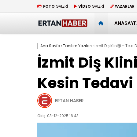
FOTO
GALERİ
VİDEO
GALERİ
YAZARLAR
ANASAYF
Ana Sayfa
›
Tanıtım Yazıları
›
İzmit Diş Kliniği – Teta 
İzmit Diş Klin
Kesin Tedavi 
ERTAN HABER
Giriş: 03-12-2025 16:43