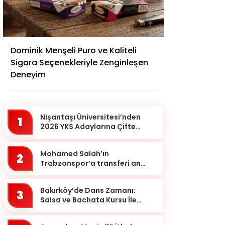
Adana
Dominik Menşeli Puro ve Kaliteli
Adıyaman
Sigara Seçenekleriyle Zenginleşen
Afyonkarahisar
Deneyim
Ağrı
Aksaray
Nişantaşı Üniversitesi’nden
1
Amasya
2026 YKS Adaylarına Çifte
Güvence: Sabit Ücret ve
Ankara
Kesintisiz Burs
Mohamed Salah’ın
2
Antalya
Trabzonspor’a transferi an
meselesi!
Ardahan
Bakırköy’de Dans Zamanı:
Artvin
3
Salsa ve Bachata Kursu İle
Aydın
Ritmi Yakalayın!