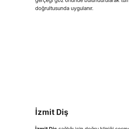
gerçeği göz önünde bulundurularak tüm t
doğrultusunda uygulanır.
İzmit Diş
İzmit Diş
sağlığı için doğru kliniği seçme