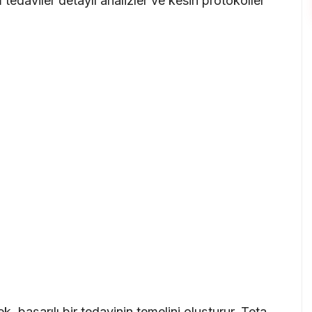
edaviler detaylı analizler ve kesin protokoller
k, başarılı bir tedavinin temelini oluşturur. Teta