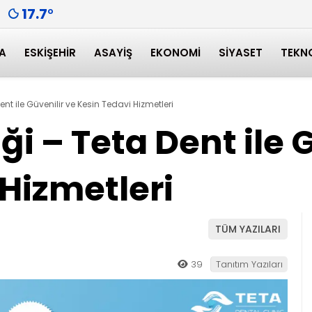
17.7
°
A
ESKIŞEHIR
ASAYIŞ
EKONOMI
SIYASET
TEKN
Dent ile Güvenilir ve Kesin Tedavi Hizmetleri
iği – Teta Dent ile 
Hizmetleri
TÜM YAZILARI
39
Tanıtım Yazıları