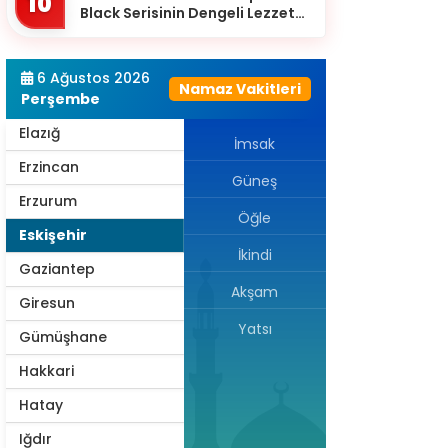
10
Black Serisinin Dengeli Lezzet
Diyarbakır
Dünyası
Düzce
6 Ağustos 2026
Namaz Vakitleri
Edirne
Perşembe
Elazığ
İmsak
Erzincan
Güneş
Erzurum
Öğle
Eskişehir
İkindi
Gaziantep
Akşam
Giresun
Yatsı
Gümüşhane
Hakkari
Hatay
Iğdır