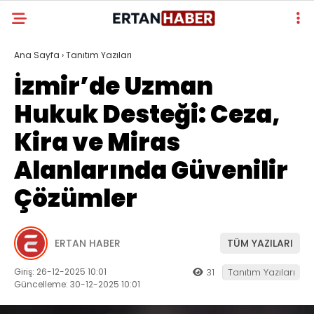
Ana Sayfa
›
Tanıtım Yazıları
İzmir’de Uzman
Hukuk Desteği: Ceza,
Kira ve Miras
Alanlarında Güvenilir
Çözümler
ERTAN HABER
TÜM YAZILARI
Giriş: 26-12-2025 10:01
31
Tanıtım Yazıları
Güncelleme: 30-12-2025 10:01