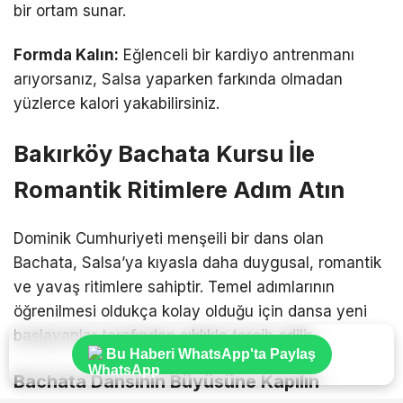
bir ortam sunar.
Formda Kalın:
Eğlenceli bir kardiyo antrenmanı
arıyorsanız, Salsa yaparken farkında olmadan
yüzlerce kalori yakabilirsiniz.
Bakırköy Bachata Kursu İle
Romantik Ritimlere Adım Atın
Dominik Cumhuriyeti menşeili bir dans olan
Bachata, Salsa’ya kıyasla daha duygusal, romantik
ve yavaş ritimlere sahiptir. Temel adımlarının
öğrenilmesi oldukça kolay olduğu için dansa yeni
başlayanlar tarafından sıklıkla tercih edilir.
Bu Haberi WhatsApp'ta Paylaş
Bachata Dansının Büyüsüne Kapılın