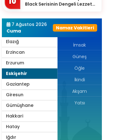
10
Black Serisinin Dengeli Lezzet
Diyarbakır
Dünyası
Düzce
7 Ağustos 2026
Namaz Vakitleri
Edirne
Cuma
Elazığ
İmsak
Erzincan
Güneş
Erzurum
Öğle
Eskişehir
İkindi
Gaziantep
Akşam
Giresun
Yatsı
Gümüşhane
Hakkari
Hatay
Iğdır