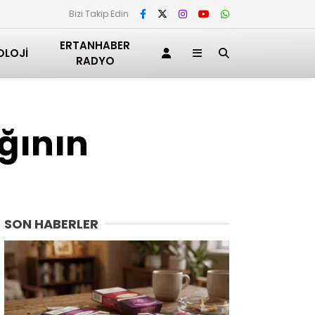
Bizi Takip Edin
ERTANHABER
OLOJI
RADYO
ğının
SON HABERLER