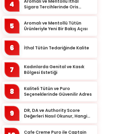
Balıkesir
Aromalı ve Mentollü İthal
4
Sigara Tercihlerinde Oris
Bartın
Markası
Batman
Aromalı ve Mentollü Tütün
5
Ürünleriyle Yeni Bir Bakış Açısı
Bayburt
Bilecik
6
İthal Tütün Tedariğinde Kalite
Bingöl
Bitlis
Kadınlarda Genital ve Kasık
7
Bolu
Bölgesi Estetiği
Burdur
Kaliteli Tütün ve Puro
8
Bursa
Seçeneklerinde Güvenilir Adres
Çanakkale
DR, DA ve Authority Score
9
Çankırı
Değerleri Nasıl Okunur, Hangi
Eşikten Sonra Anlam Kazanır?
Çorum
Cafe Creme Puro ile Captain
Denizli