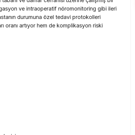
 tabanı ve damar cerrahisi üzerine çalışmış bir
gasyon ve intraoperatif nöromonitoring gibi ileri
hastanın durumuna özel tedavi protokolleri
rı oranı artıyor hem de komplikasyon riski