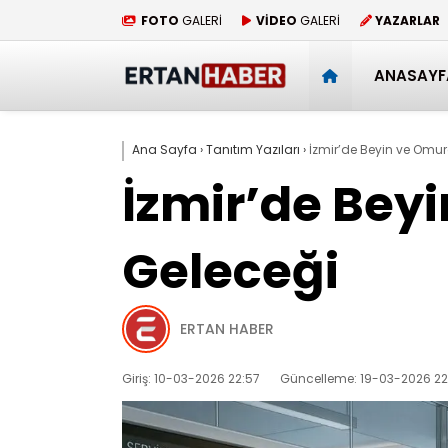
FOTO
GALERİ
VİDEO
GALERİ
YAZARLAR
ANASAYF
Ana Sayfa
›
Tanıtım Yazıları
›
İzmir’de Beyin ve Omur
İzmir’de Bey
Geleceği
ERTAN HABER
Giriş: 10-03-2026 22:57
Güncelleme: 19-03-2026 22