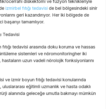
. Mikrocerrahi diskektomi ve füzyon teknikleriyle
lde
izmir
bel fıtığı tedavisi
de bel bölgesindeki sinir
onlarını geri kazandırıyor. Her iki bölgede de
eci başarıyı tamamlıyor.
ı Tedavisi
n fıtığı tedavisi arasında doku koruma ve hassas
örüntüleme sistemleri ve nöromonitoringher iki
, hastaların uzun vadeli nörolojik fonksiyonlarını
isi ve izmir boyun fıtığı tedavisi konularında
 uluslararası eğitimli uzmanlık ve hasta odaklı
oşirürji alanında geleceğe umutla bakmayı mümkün