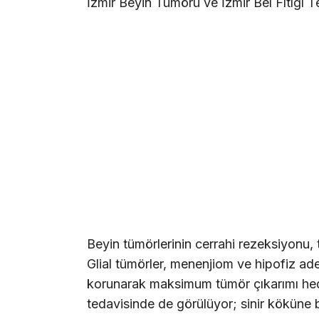
İzmir Beyin Tümörü ve İzmir Bel Fıtığı T
Beyin tümörlerinin cerrahi rezeksiyonu, 
Glial tümörler, menenjiom ve hipofiz ad
korunarak maksimum tümör çıkarımı hedef
tedavisinde de görülüyor; sinir köküne 