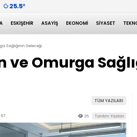
25.5
°
A
ESKIŞEHIR
ASAYIŞ
EKONOMI
SIYASET
TEKN
ga Sağlığının Geleceği
in ve Omurga Sağlı
TÜM YAZILARI
:57
35
Tanıtım Yazıları