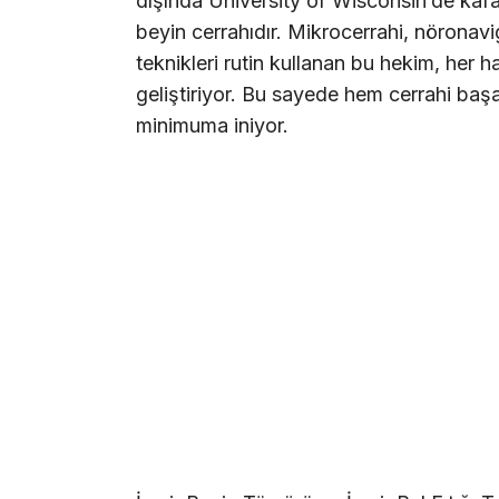
dışında University of Wisconsin’de kafa
beyin cerrahıdır. Mikrocerrahi, nöronavi
teknikleri rutin kullanan bu hekim, her 
geliştiriyor. Bu sayede hem cerrahi başa
minimuma iniyor.