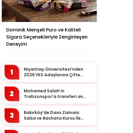
Adana
Dominik Menşeli Puro ve Kaliteli
Adıyaman
Sigara Seçenekleriyle Zenginleşen
Afyonkarahisar
Deneyim
Ağrı
Aksaray
Nişantaşı Üniversitesi’nden
1
Amasya
2026 YKS Adaylarına Çifte
Güvence: Sabit Ücret ve
Ankara
Kesintisiz Burs
Mohamed Salah’ın
2
Antalya
Trabzonspor’a transferi an
meselesi!
Ardahan
Bakırköy’de Dans Zamanı:
Artvin
3
Salsa ve Bachata Kursu İle
Aydın
Ritmi Yakalayın!