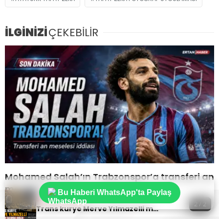
İLGİNİZİ
ÇEKEBİLİR
Mohamed Salah’ın Trabzonspor’a transferi an
meselesi!
Bu Haberi WhatsApp'ta Paylaş
Sıradaki Haber
2 / 2
Trans kurye Merve Yılmazelli mezarı başında anıldı