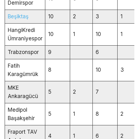
Demirspor
Beşiktaş
10
2
3
1
HangiKredi
10
1
10
1
Ümraniyespor
Trabzonspor
9
6
Fatih
8
10
3
Karagümrük
MKE
5
2
7
Ankaragücü
Medipol
5
1
8
2
Başakşehir
Fraport TAV
4
1
6
2