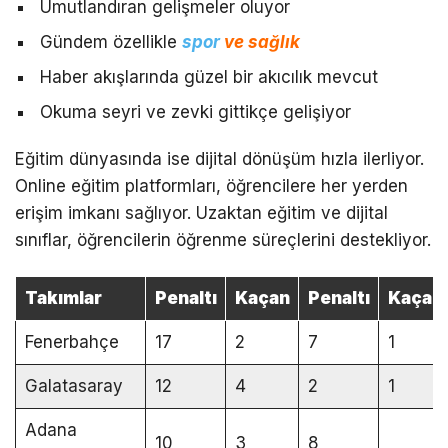
Umutlandıran gelişmeler oluyor
Gündem özellikle
spor
ve sağlık
Haber akışlarında güzel bir akıcılık mevcut
Okuma seyri ve zevki gittikçe gelişiyor
Eğitim dünyasında ise dijital dönüşüm hızla ilerliyor.
Online eğitim platformları, öğrencilere her yerden
erişim imkanı sağlıyor. Uzaktan eğitim ve dijital
sınıflar, öğrencilerin öğrenme süreçlerini destekliyor.
Takımlar
Penaltı
Kaçan
Penaltı
Kaçan
Fenerbahçe
17
2
7
1
Galatasaray
12
4
2
1
Adana
10
3
8