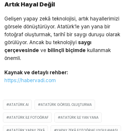
Artık Hayal Değil
Gelişen yapay zekâ teknolojisi, artık hayallerimizi
görsele dönüştürüyor. Atatürk’le yan yana bir
fotoğraf oluşturmak, tarihî bir saygı duruşu olarak
görülüyor. Ancak bu teknolojiyi
saygı
çerçevesinde
ve
bilinçli biçimde
kullanmak
önemli.
Kaynak ve detaylı rehber:
https://habervadi.com
ATATÜRK AI
ATATÜRK GÖRSEL OLUŞTURMA
ATATÜRK ILE FOTOĞRAF
ATATÜRK ILE YAN YANA
ATATÜRK YAPAY ZEKÂ
YAPAY ZEKÂ FOTOĞRAF UYGULAMASI