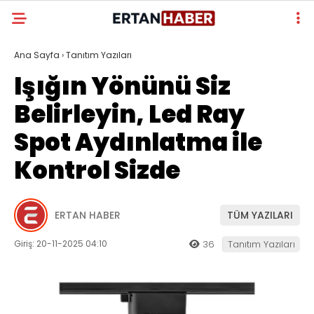
Ana Sayfa
›
Tanıtım Yazıları
Işığın Yönünü Siz
Belirleyin, Led Ray
Spot Aydınlatma ile
Kontrol Sizde
ERTAN HABER
TÜM YAZILARI
Giriş: 20-11-2025 04:10
36
Tanıtım Yazıları