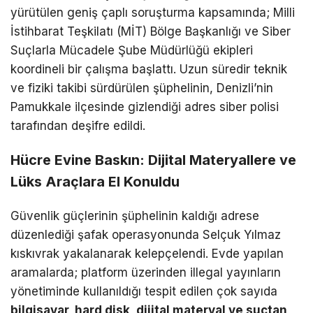
yürütülen geniş çaplı soruşturma kapsamında; Milli
İstihbarat Teşkilatı (MİT) Bölge Başkanlığı ve Siber
Suçlarla Mücadele Şube Müdürlüğü ekipleri
koordineli bir çalışma başlattı. Uzun süredir teknik
ve fiziki takibi sürdürülen şüphelinin, Denizli’nin
Pamukkale ilçesinde gizlendiği adres siber polisi
tarafından deşifre edildi.
Hücre Evine Baskın: Dijital Materyallere ve
Lüks Araçlara El Konuldu
Güvenlik güçlerinin şüphelinin kaldığı adrese
düzenlediği şafak operasyonunda Selçuk Yılmaz
kıskıvrak yakalanarak kelepçelendi. Evde yapılan
aramalarda; platform üzerinden illegal yayınların
yönetiminde kullanıldığı tespit edilen çok sayıda
bilgisayar, hard disk, dijital materyal ve suçtan