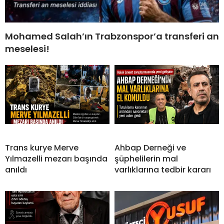
Mohamed Salah’ın Trabzonspor’a transferi an
meselesi!
Trans kurye Merve
Ahbap Derneği ve
Yılmazelli mezarı başında
şüphelilerin mal
anıldı
varlıklarına tedbir kararı