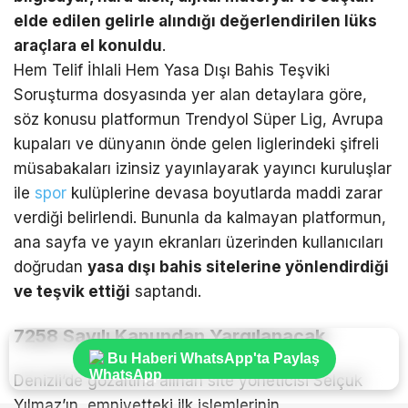
elde edilen gelirle alındığı değerlendirilen lüks
araçlara el konuldu
.
Hem Telif İhlali Hem Yasa Dışı Bahis Teşviki
Soruşturma dosyasında yer alan detaylara göre,
söz konusu platformun Trendyol Süper Lig, Avrupa
kupaları ve dünyanın önde gelen liglerindeki şifreli
müsabakaları izinsiz yayınlayarak yayıncı kuruluşlar
ile
spor
kulüplerine devasa boyutlarda maddi zarar
verdiği belirlendi. Bununla da kalmayan platformun,
ana sayfa ve yayın ekranları üzerinden kullanıcıları
doğrudan
yasa dışı bahis sitelerine yönlendirdiği
ve teşvik ettiği
saptandı.
7258 Sayılı Kanundan Yargılanacak
Bu Haberi WhatsApp'ta Paylaş
Denizli’de gözaltına alınan site yöneticisi Selçuk
Yılmaz’ın, emniyetteki ilk işlemlerinin