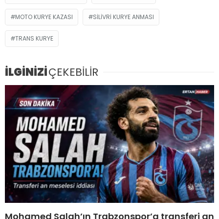
MOTO KURYE KAZASI
SILIVRI KURYE ANMASI
TRANS KURYE
İLGİNİZİ
ÇEKEBİLİR
Mohamed Salah’ın Trabzonspor’a transferi an