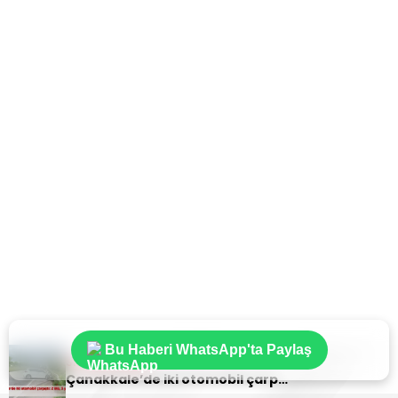
Bu Haberi WhatsApp'ta Paylaş
Sıradaki Haber
Çanakkale’de iki otomobil çarpıştı: 2 ölü, 3 yaralı