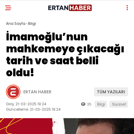
Ana Sayfa
›
Bilgi
İmamoğlu’nun
mahkemeye çıkacağı
tarih ve saat belli
oldu!
ERTAN HABER
TÜM YAZILARI
Giriş: 21-03-2025 19:24
35
Bilgi
Siyaset
Güncelleme: 21-03-2025 19:24