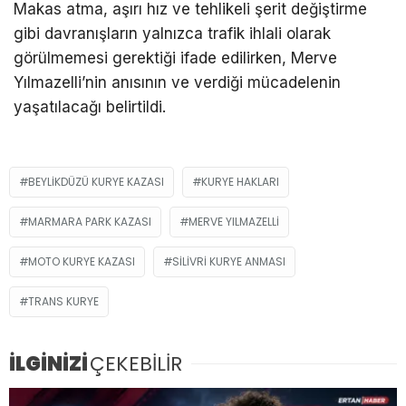
Makas atma, aşırı hız ve tehlikeli şerit değiştirme
gibi davranışların yalnızca trafik ihlali olarak
görülmemesi gerektiği ifade edilirken, Merve
Yılmazelli’nin anısının ve verdiği mücadelenin
yaşatılacağı belirtildi.
BEYLIKDÜZÜ KURYE KAZASI
KURYE HAKLARI
MARMARA PARK KAZASI
MERVE YILMAZELLI
MOTO KURYE KAZASI
SILIVRI KURYE ANMASI
TRANS KURYE
İLGİNİZİ
ÇEKEBİLİR