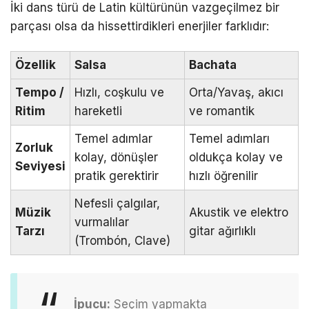
İki dans türü de Latin kültürünün vazgeçilmez bir
parçası olsa da hissettirdikleri enerjiler farklıdır:
Özellik
Salsa
Bachata
Tempo /
Hızlı, coşkulu ve
Orta/Yavaş, akıcı
Ritim
hareketli
ve romantik
Temel adımlar
Temel adımları
Zorluk
kolay, dönüşler
oldukça kolay ve
Seviyesi
pratik gerektirir
hızlı öğrenilir
Nefesli çalgılar,
Müzik
Akustik ve elektro
vurmalılar
Tarzı
gitar ağırlıklı
(Trombón, Clave)
İpucu:
Seçim yapmakta