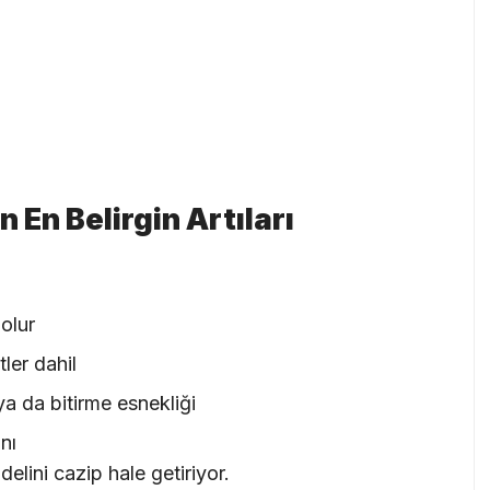
 En Belirgin Artıları
olur
ler dahil
a da bitirme esnekliği
nı
elini cazip hale getiriyor.