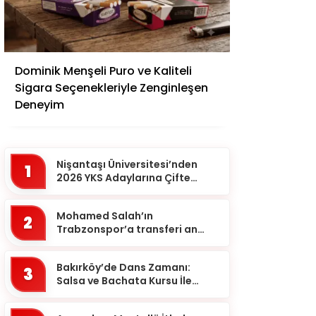
Adana
Dominik Menşeli Puro ve Kaliteli
Adıyaman
Sigara Seçenekleriyle Zenginleşen
Afyonkarahisar
Deneyim
Ağrı
Aksaray
Nişantaşı Üniversitesi’nden
1
Amasya
2026 YKS Adaylarına Çifte
Güvence: Sabit Ücret ve
Ankara
Kesintisiz Burs
Mohamed Salah’ın
2
Antalya
Trabzonspor’a transferi an
meselesi!
Ardahan
Bakırköy’de Dans Zamanı:
Artvin
3
Salsa ve Bachata Kursu İle
Aydın
Ritmi Yakalayın!