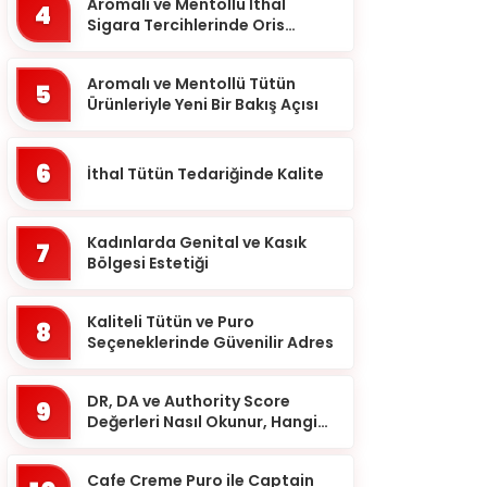
Balıkesir
Aromalı ve Mentollü İthal
4
Sigara Tercihlerinde Oris
Bartın
Markası
Batman
Aromalı ve Mentollü Tütün
5
Ürünleriyle Yeni Bir Bakış Açısı
Bayburt
Bilecik
6
İthal Tütün Tedariğinde Kalite
Bingöl
Bitlis
Kadınlarda Genital ve Kasık
7
Bolu
Bölgesi Estetiği
Burdur
Kaliteli Tütün ve Puro
8
Bursa
Seçeneklerinde Güvenilir Adres
Çanakkale
DR, DA ve Authority Score
9
Çankırı
Değerleri Nasıl Okunur, Hangi
Eşikten Sonra Anlam Kazanır?
Çorum
Cafe Creme Puro ile Captain
Denizli