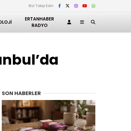
Bizi Takip Edin
ERTANHABER
OLOJI
RADYO
tanbul’da
SON HABERLER