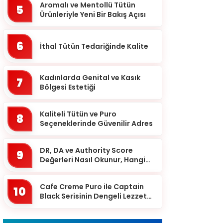
Batman
Aromalı ve Mentollü Tütün
5
Ürünleriyle Yeni Bir Bakış Açısı
Bayburt
Bilecik
6
İthal Tütün Tedariğinde Kalite
Bingöl
Bitlis
Kadınlarda Genital ve Kasık
7
Bolu
Bölgesi Estetiği
Burdur
Kaliteli Tütün ve Puro
8
Bursa
Seçeneklerinde Güvenilir Adres
Çanakkale
DR, DA ve Authority Score
9
Çankırı
Değerleri Nasıl Okunur, Hangi
Eşikten Sonra Anlam Kazanır?
Çorum
Cafe Creme Puro ile Captain
Denizli
10
Black Serisinin Dengeli Lezzet
Diyarbakır
Dünyası
Düzce