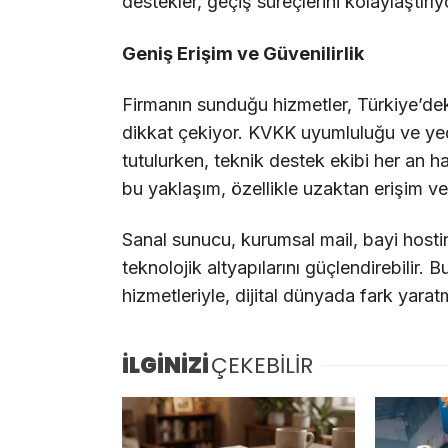
destekler, geçiş süreçlerini kolaylaştırıy
Geniş Erişim ve Güvenilirlik
Firmanın sunduğu hizmetler, Türkiye’deki
dikkat çekiyor. KVKK uyumluluğu ve yede
tutulurken, teknik destek ekibi her an 
bu yaklaşım, özellikle uzaktan erişim v
Sanal sunucu, kurumsal mail, bayi hosti
teknolojik altyapılarını güçlendirebilir. 
hizmetleriyle, dijital dünyada fark yarat
İLGİNİZİ
ÇEKEBİLİR