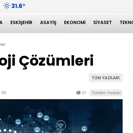
31.6
°
A
ESKIŞEHIR
ASAYIŞ
EKONOMI
SIYASET
TEKN
eri
oji Çözümleri
TÜM YAZILARI
:03
27
Tanıtım Yazıları