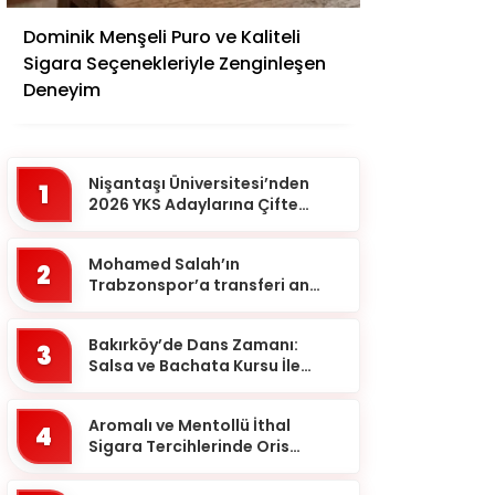
Adana
Dominik Menşeli Puro ve Kaliteli
Adıyaman
Sigara Seçenekleriyle Zenginleşen
Afyonkarahisar
Deneyim
Ağrı
Aksaray
Nişantaşı Üniversitesi’nden
1
Amasya
2026 YKS Adaylarına Çifte
Güvence: Sabit Ücret ve
Ankara
Kesintisiz Burs
Mohamed Salah’ın
2
Antalya
Trabzonspor’a transferi an
meselesi!
Ardahan
Bakırköy’de Dans Zamanı:
Artvin
3
Salsa ve Bachata Kursu İle
Aydın
Ritmi Yakalayın!
Balıkesir
Aromalı ve Mentollü İthal
4
Sigara Tercihlerinde Oris
Bartın
Markası