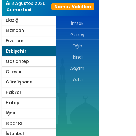
8 Ağustos 2026
Namaz Vakitleri
Edirne
Cumartesi
Elazığ
İmsak
Erzincan
Güneş
Erzurum
Öğle
Eskişehir
İkindi
Gaziantep
Akşam
Giresun
Yatsı
Gümüşhane
Hakkari
Hatay
Iğdır
Isparta
İstanbul