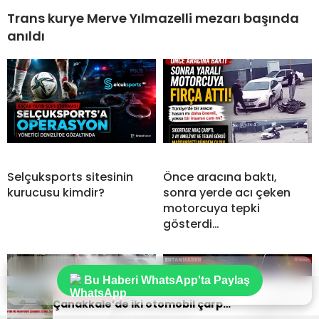
Trans kurye Merve Yılmazelli mezarı başında
anıldı
Selçuksports sitesinin
Önce aracına baktı,
kurucusu kimdir?
sonra yerde acı çeken
motorcuya tepki
gösterdi…
Bu Haberi WhatsApp'ta Paylaş
Sıradaki Haber
Çanakkale’de iki otomobil çarpıştı: 2 ölü, 3 yaralı