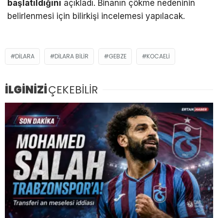
başlatıldığını
açıkladı. Binanın çökme nedeninin
belirlenmesi için bilirkişi incelemesi yapılacak.
DILARA
DILARA BILIR
GEBZE
KOCAELI
İLGİNİZİ
ÇEKEBİLİR