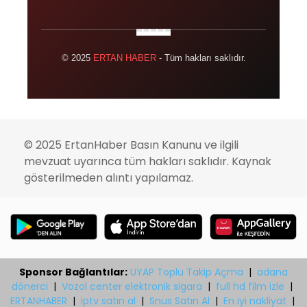
© 2025
ERTAN HABER
- Tüm hakları saklıdır.
© 2025 ErtanHaber Basın Kanunu ve ilgili
mevzuat uyarınca tüm hakları saklıdır. Kaynak
gösterilmeden alıntı yapılamaz.
Sponsor Bağlantılar:
UYAP Toplu Takip Açma
|
adana
dönerci
|
Vozol center elektronik sigara
|
full hd film izle
|
ERTANHABER
|
iptv satın al
|
Snus Satın Al
|
En iyi nakliyat
|