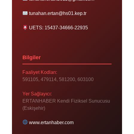
tunahan.ertan@hs01.kep.tr
UETS: 15437-34666-22935
Bilgiler
Faaliyet Kodları:
591105, 479114, 581200, 603100
Yer Sağlayıcı:
ERTANHABER Kendi Fiziksel Sunucusu
(Eskişehir)
www.ertanhaber.com