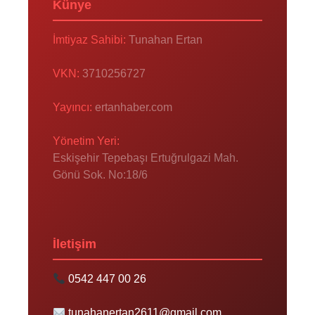
Künye
İmtiyaz Sahibi:
Tunahan Ertan
VKN:
3710256727
Yayıncı:
ertanhaber.com
Yönetim Yeri:
Eskişehir Tepebaşı Ertuğrulgazi Mah.
Gönü Sok. No:18/6
İletişim
0542 447 00 26
tunahanertan2611@gmail.com