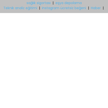
sağlık sigortası
|
eşya depolama
Teknik analiz eğitimi
|
instagram ücretsiz beğeni
|
Haber
|