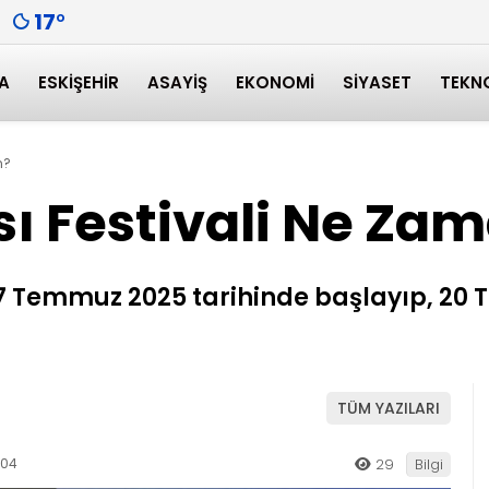
17
°
A
ESKIŞEHIR
ASAYIŞ
EKONOMI
SIYASET
TEKN
n?
ı Festivali Ne Za
 17 Temmuz 2025 tarihinde başlayıp, 20
TÜM YAZILARI
:04
29
Bilgi