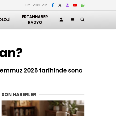
Bizi Takip Edin
ERTANHABER
OLOJI
RADYO
man?
 Temmuz 2025 tarihinde sona
SON HABERLER