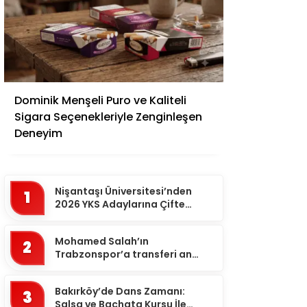
Adana
Dominik Menşeli Puro ve Kaliteli
Adıyaman
Sigara Seçenekleriyle Zenginleşen
Afyonkarahisar
Deneyim
Ağrı
Aksaray
Nişantaşı Üniversitesi’nden
1
Amasya
2026 YKS Adaylarına Çifte
Güvence: Sabit Ücret ve
Ankara
Kesintisiz Burs
Mohamed Salah’ın
2
Antalya
Trabzonspor’a transferi an
meselesi!
Ardahan
Bakırköy’de Dans Zamanı:
Artvin
3
Salsa ve Bachata Kursu İle