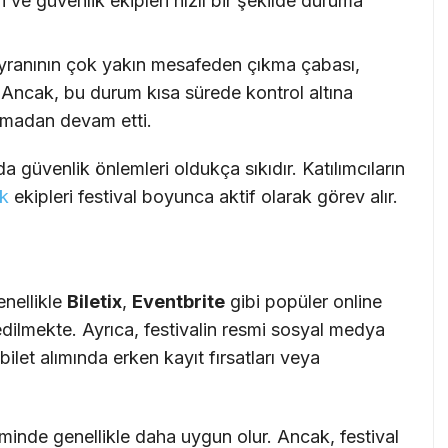
i ve güvenlik ekipleri hızlı bir şekilde duruma
yranının çok yakın mesafeden çıkma çabası,
. Ancak, bu durum kısa sürede kontrol altına
ulmadan devam etti.
da güvenlik önlemleri oldukça sıkıdır. Katılımcıların
ık
ekipleri festival boyunca aktif olarak görev alır.
enellikle
Biletix
,
Eventbrite
gibi popüler online
 edilmekte. Ayrıca, festivalin resmi sosyal medya
bilet alımında erken kayıt fırsatları veya
neminde genellikle daha uygun olur. Ancak, festival