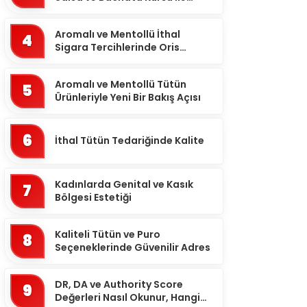
Aydın
Ritmi Yakalayın!
Balıkesir
Aromalı ve Mentollü İthal
4
Sigara Tercihlerinde Oris
Bartın
Markası
Batman
Aromalı ve Mentollü Tütün
5
Ürünleriyle Yeni Bir Bakış Açısı
Bayburt
Bilecik
6
İthal Tütün Tedariğinde Kalite
Bingöl
Bitlis
Kadınlarda Genital ve Kasık
7
Bolu
Bölgesi Estetiği
Burdur
Kaliteli Tütün ve Puro
8
Bursa
Seçeneklerinde Güvenilir Adres
Çanakkale
DR, DA ve Authority Score
9
Çankırı
Değerleri Nasıl Okunur, Hangi