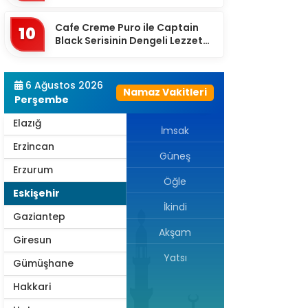
Eşikten Sonra Anlam Kazanır?
Çorum
Cafe Creme Puro ile Captain
Denizli
10
Black Serisinin Dengeli Lezzet
Diyarbakır
Dünyası
Düzce
6 Ağustos 2026
Namaz Vakitleri
Edirne
Perşembe
Elazığ
İmsak
Erzincan
Güneş
Erzurum
Öğle
Eskişehir
İkindi
Gaziantep
Akşam
Giresun
Yatsı
Gümüşhane
Hakkari