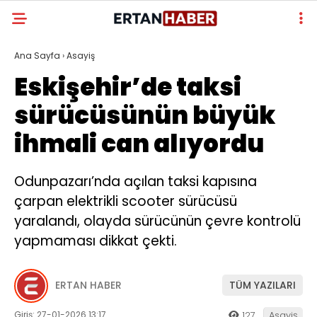
Ana Sayfa
›
Asayiş
Eskişehir’de taksi
sürücüsünün büyük
ihmali can alıyordu
Odunpazarı’nda açılan taksi kapısına
çarpan elektrikli scooter sürücüsü
yaralandı, olayda sürücünün çevre kontrolü
yapmaması dikkat çekti.
ERTAN HABER
TÜM YAZILARI
Giriş: 27-01-2026 13:17
127
Asayiş