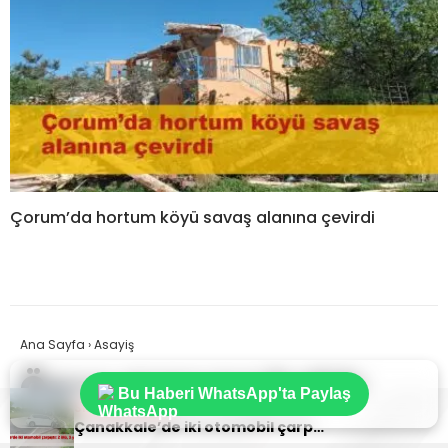
Çorum’da hortum köyü savaş alanına çevirdi
Ana Sayfa
›
Asayiş
Önce aracına baktı,
Bu Haberi WhatsApp'ta Paylaş
Sıradaki Haber
sonra yerde acı çeken
Çanakkale’de iki otomobil çarpıştı: 2 ölü, 3 yaralı