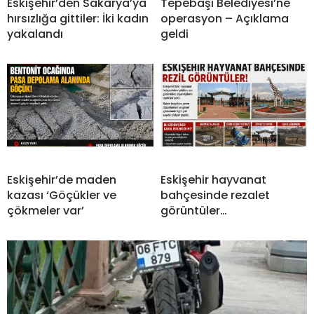
Eskişehir’den Sakarya’ya
Tepebaşı Belediyesi’ne
hırsızlığa gittiler: İki kadın
operasyon – Açıklama
yakalandı
geldi
Eskişehir’de maden
Eskişehir hayvanat
kazası ‘Göçükler ve
bahçesinde rezalet
çökmeler var’
görüntüler…