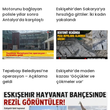
Motorunu bağlayan
Eskişehir’den Sakarya’ya
polisle yıllar sonra
hırsızlığa gittiler: İki kadın
Antalya’da karşılaştı
yakalandı
Tepebaşı Belediyesi’ne
Eskişehir’de maden
operasyon – Açıklama
kazası ‘Göçükler ve
geldi
çökmeler var’