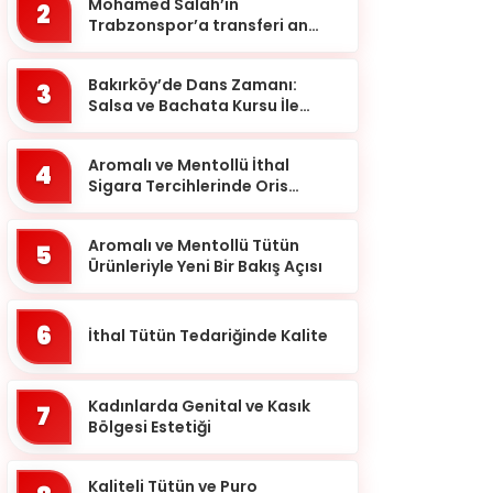
Mohamed Salah’ın
2
Antalya
Trabzonspor’a transferi an
meselesi!
Ardahan
Bakırköy’de Dans Zamanı:
Artvin
3
Salsa ve Bachata Kursu İle
Aydın
Ritmi Yakalayın!
Balıkesir
Aromalı ve Mentollü İthal
4
Sigara Tercihlerinde Oris
Bartın
Markası
Batman
Aromalı ve Mentollü Tütün
5
Ürünleriyle Yeni Bir Bakış Açısı
Bayburt
Bilecik
6
İthal Tütün Tedariğinde Kalite
Bingöl
Bitlis
Kadınlarda Genital ve Kasık
7
Bolu
Bölgesi Estetiği
Burdur
Kaliteli Tütün ve Puro