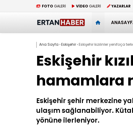
FOTO
GALERİ
VİDEO
GALERİ
YAZARLAR
ANASAYF
Ana Sayfa
›
Eskişehir
›
Eskişehir kızılinler yenifoça t
Eskişehir kız
hamamlara na
Eskişehir şehir merkezine y
ulaşım sağlanabiliyor. Kütah
yönüne ilerleniyor.