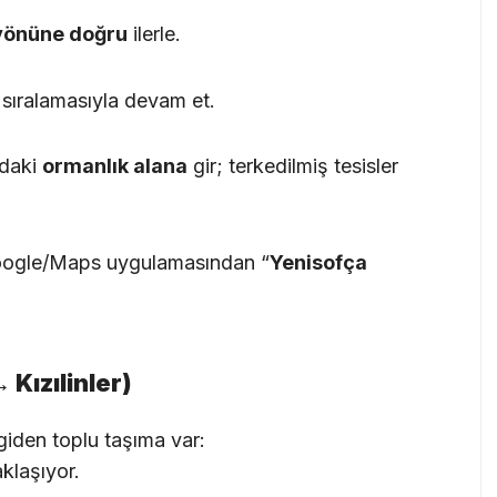
yönüne doğru
ilerle.
sıralamasıyla devam et.
ndaki
ormanlık alana
gir; terkedilmiş tesisler
Google/Maps uygulamasından “
Yenisofça
 Kızılinler)
 giden toplu taşıma var:
aklaşıyor.