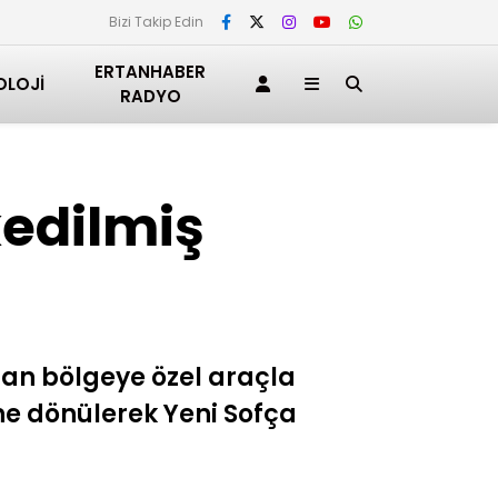
Bizi Takip Edin
ERTANHABER
OLOJI
RADYO
kedilmiş
nan bölgeye özel araçla
ine dönülerek Yeni Sofça