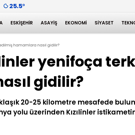
25.5
°
A
ESKIŞEHIR
ASAYIŞ
EKONOMI
SIYASET
TEKN
erkedilmiş hamamlara nasıl gidilir?
ılinler yenifoça ter
sıl gidilir?
aklaşık 20-25 kilometre mesafede bulu
ya yolu üzerinden Kızılinler istikamet