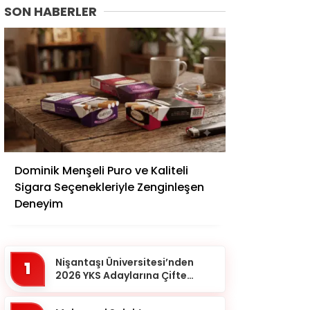
SON HABERLER
Adana
Dominik Menşeli Puro ve Kaliteli
Adıyaman
Sigara Seçenekleriyle Zenginleşen
Afyonkarahisar
Deneyim
Ağrı
Aksaray
Nişantaşı Üniversitesi’nden
1
Amasya
2026 YKS Adaylarına Çifte
Güvence: Sabit Ücret ve
Ankara
Kesintisiz Burs