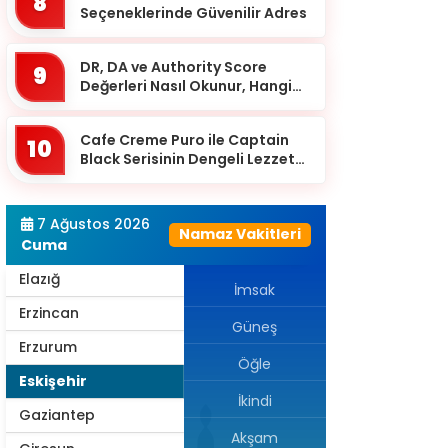
8
Bursa
Seçeneklerinde Güvenilir Adres
Çanakkale
DR, DA ve Authority Score
9
Çankırı
Değerleri Nasıl Okunur, Hangi
Eşikten Sonra Anlam Kazanır?
Çorum
Cafe Creme Puro ile Captain
Denizli
10
Black Serisinin Dengeli Lezzet
Diyarbakır
Dünyası
Düzce
7 Ağustos 2026
Namaz Vakitleri
Edirne
Cuma
Elazığ
İmsak
Erzincan
Güneş
Erzurum
Öğle
Eskişehir
İkindi
Gaziantep
Akşam