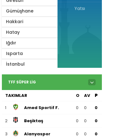
Giresun
Yatsı
Gümüşhane
Hakkari
Hatay
Iğdır
Isparta
İstanbul
İzmir
TFF SÜPER LIG
Kahramanmaraş
TAKIMLAR
O
AV
P
Karabük
Karaman
1
Amed Sportif F.
0
0
0
Kars
2
Beşiktaş
0
0
0
Kastamonu
3
Alanyaspor
0
0
0
Kayseri