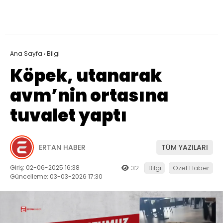
Ana Sayfa
›
Bilgi
Köpek, utanarak
avm’nin ortasına
tuvalet yaptı
ERTAN HABER
TÜM YAZILARI
Giriş: 02-06-2025 16:38
32
Bilgi
Özel Haber
Güncelleme: 03-03-2026 17:30