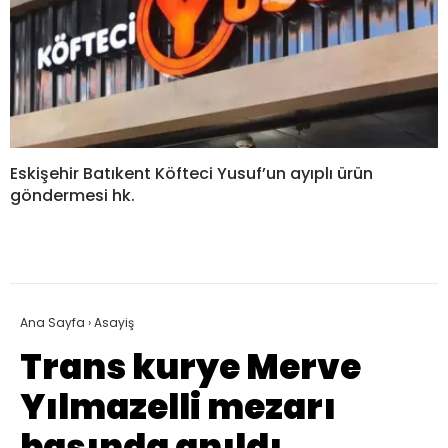
Eskişehir Batıkent Köfteci Yusuf’un ayıplı ürün
göndermesi hk.
Ana Sayfa
›
Asayiş
Trans kurye Merve
Yılmazelli mezarı
başında anıldı