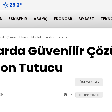
29.2
°
A
ESKIŞEHIR
ASAYIŞ
EKONOMI
SIYASET
TEKN
nilir Çözüm: Titreşim Modüllü Telefon Tutucu
arda Güvenilir Çö
fon Tutucu
TÜM YAZILARI
39
26
Tanıtım Yazıları