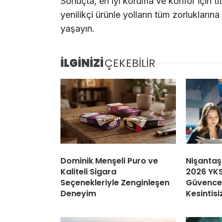
Sonuçta, en iyi koruma ve konfor için
t
yenilikçi ürünle yolların tüm zorluklar
yaşayın.
İLGİNİZİ
ÇEKEBİLİR
Dominik Menşeli Puro ve
Nişantaş
Kaliteli Sigara
2026 YKS
Seçenekleriyle Zenginleşen
Güvence:
Deneyim
Kesintisi