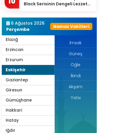
10
Black Serisinin Dengeli Lezzet
Diyarbakır
Dünyası
Düzce
6 Ağustos 2026
Namaz Vakitleri
Edirne
Perşembe
Elazığ
İmsak
Erzincan
Güneş
Erzurum
Öğle
Eskişehir
İkindi
Gaziantep
Akşam
Giresun
Yatsı
Gümüşhane
Hakkari
Hatay
Iğdır