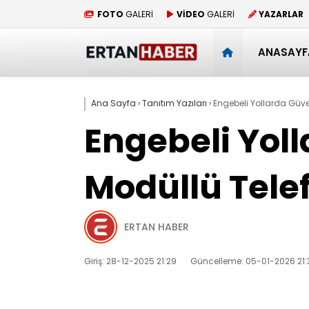
FOTO
GALERİ
VİDEO
GALERİ
YAZARLAR
ANASAYF
Ana Sayfa
›
Tanıtım Yazıları
›
Engebeli Yollarda Güve
Engebeli Yoll
Modüllü Tele
ERTAN HABER
Giriş: 28-12-2025 21:29
Güncelleme: 05-01-2026 21: