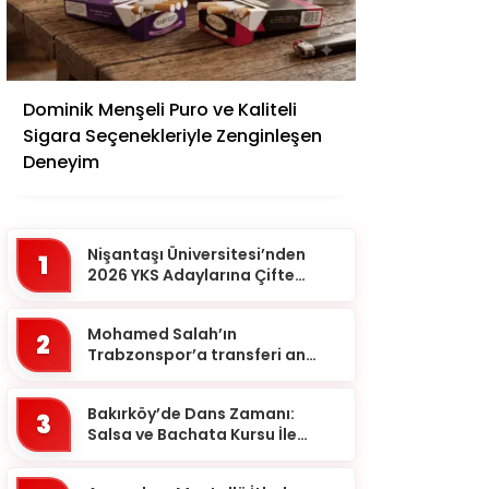
Adana
Dominik Menşeli Puro ve Kaliteli
Adıyaman
Sigara Seçenekleriyle Zenginleşen
Afyonkarahisar
Deneyim
Ağrı
Aksaray
Nişantaşı Üniversitesi’nden
1
Amasya
2026 YKS Adaylarına Çifte
Güvence: Sabit Ücret ve
Ankara
Kesintisiz Burs
Mohamed Salah’ın
2
Antalya
Trabzonspor’a transferi an
meselesi!
Ardahan
Bakırköy’de Dans Zamanı:
Artvin
3
Salsa ve Bachata Kursu İle
Aydın
Ritmi Yakalayın!