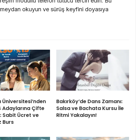
itreşim modüllü telefon tutucu
tercih edin. Bu
ına meydan okuyun ve sürüş keyfini doyasıya
ı Üniversitesi’nden
Bakırköy’de Dans Zamanı:
 Adaylarına Çifte
Salsa ve Bachata Kursu İle
 Sabit Ücret ve
Ritmi Yakalayın!
z Burs