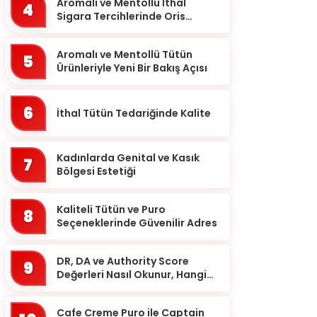
Balıkesir
Aromalı ve Mentollü İthal
4
Sigara Tercihlerinde Oris
Bartın
Markası
Batman
Aromalı ve Mentollü Tütün
5
Ürünleriyle Yeni Bir Bakış Açısı
Bayburt
Bilecik
6
İthal Tütün Tedariğinde Kalite
Bingöl
Bitlis
Kadınlarda Genital ve Kasık
7
Bolu
Bölgesi Estetiği
Burdur
Kaliteli Tütün ve Puro
8
Bursa
Seçeneklerinde Güvenilir Adres
Çanakkale
DR, DA ve Authority Score
9
Çankırı
Değerleri Nasıl Okunur, Hangi
Eşikten Sonra Anlam Kazanır?
Çorum
Cafe Creme Puro ile Captain
Denizli