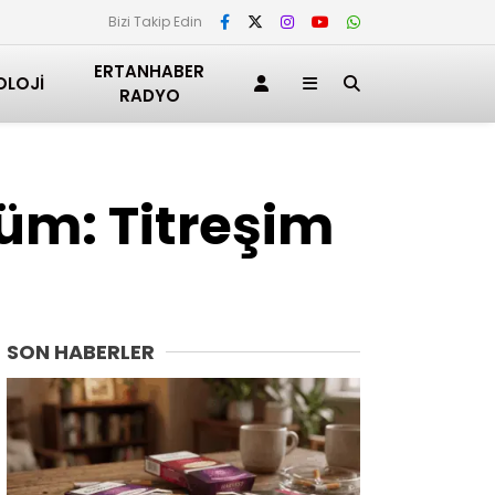
Bizi Takip Edin
ERTANHABER
OLOJI
RADYO
züm: Titreşim
SON HABERLER