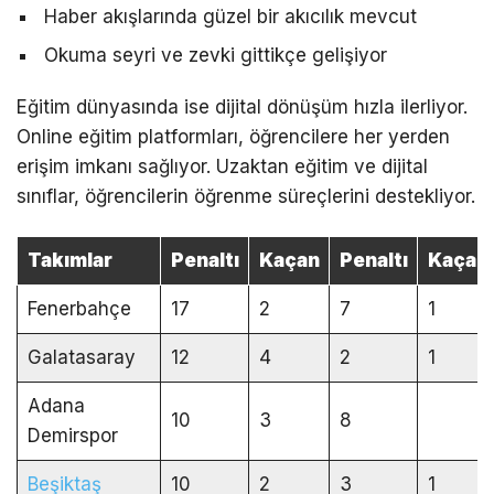
Haber akışlarında güzel bir akıcılık mevcut
Okuma seyri ve zevki gittikçe gelişiyor
Eğitim dünyasında ise dijital dönüşüm hızla ilerliyor.
Online eğitim platformları, öğrencilere her yerden
erişim imkanı sağlıyor. Uzaktan eğitim ve dijital
sınıflar, öğrencilerin öğrenme süreçlerini destekliyor.
Takımlar
Penaltı
Kaçan
Penaltı
Kaçan
Fenerbahçe
17
2
7
1
Galatasaray
12
4
2
1
Adana
10
3
8
Demirspor
Beşiktaş
10
2
3
1