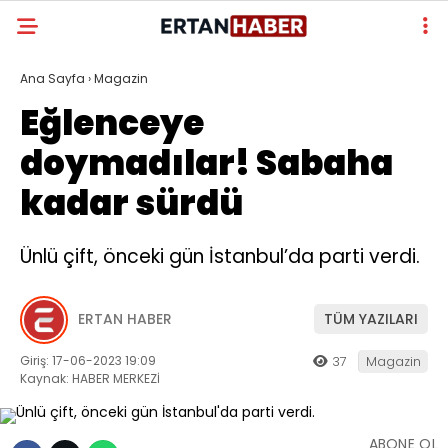
Ana Sayfa
›
Magazin
Eğlenceye
doymadılar! Sabaha
kadar sürdü
Ünlü çift, önceki gün İstanbul’da parti verdi.
ERTAN HABER
TÜM YAZILARI
Giriş: 17-06-2023 19:09
37
Magazin
Kaynak: HABER MERKEZİ
ABONE OL