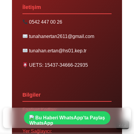
İletişim
0542 447 00 26
tunahanertan2611@gmail.com
tunahan.ertan@hs01.kep.tr
UETS: 15437-34666-22935
Bilgiler
Faaliyet Kodları:
591105, 479114, 581200, 603100
Bu Haberi WhatsApp'ta Paylaş
2 / 2
Yer Sağlayıcı: