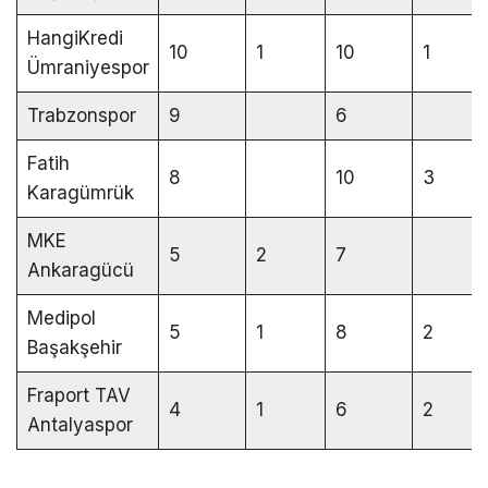
HangiKredi
10
1
10
1
Ümraniyespor
Trabzonspor
9
6
Fatih
8
10
3
Karagümrük
MKE
5
2
7
Ankaragücü
Medipol
5
1
8
2
Başakşehir
Fraport TAV
4
1
6
2
Antalyaspor