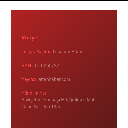
Künye
İmtiyaz Sahibi:
Tunahan Ertan
VKN:
3710256727
Yayıncı:
ertanhaber.com
Yönetim Yeri:
Eskişehir Tepebaşı Ertuğrulgazi Mah.
Gönü Sok. No:18/6