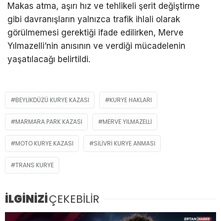
Makas atma, aşırı hız ve tehlikeli şerit değiştirme
gibi davranışların yalnızca trafik ihlali olarak
görülmemesi gerektiği ifade edilirken, Merve
Yılmazelli’nin anısının ve verdiği mücadelenin
yaşatılacağı belirtildi.
BEYLIKDÜZÜ KURYE KAZASI
KURYE HAKLARI
MARMARA PARK KAZASI
MERVE YILMAZELLI
MOTO KURYE KAZASI
SILIVRI KURYE ANMASI
TRANS KURYE
İLGİNİZİ
ÇEKEBİLİR