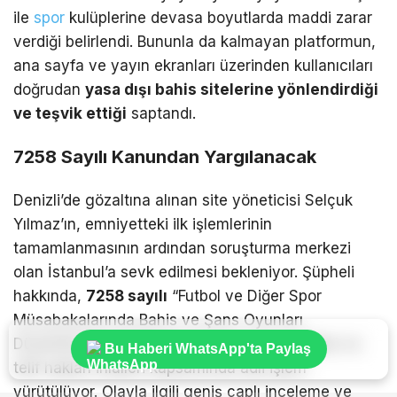
ile
spor
kulüplerine devasa boyutlarda maddi zarar
verdiği belirlendi. Bununla da kalmayan platformun,
ana sayfa ve yayın ekranları üzerinden kullanıcıları
doğrudan
yasa dışı bahis sitelerine yönlendirdiği
ve teşvik ettiği
saptandı.
7258 Sayılı Kanundan Yargılanacak
Denizli’de gözaltına alınan site yöneticisi Selçuk
Yılmaz’ın, emniyetteki ilk işlemlerinin
tamamlanmasının ardından soruşturma merkezi
olan İstanbul’a sevk edilmesi bekleniyor. Şüpheli
hakkında,
7258 sayılı
“Futbol ve Diğer Spor
Müsabakalarında Bahis ve Şans Oyunları
Düzenlenmesi Hakkında Kanun”un 5. maddesi ve
Bu Haberi WhatsApp'ta Paylaş
telif hakları ihlalleri kapsamında adli işlem
yürütülüyor. Olayla ilgili geniş çaplı inceleme ve