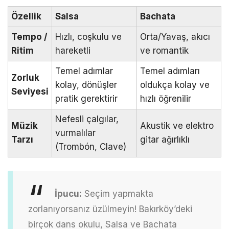
Özellik
Salsa
Bachata
Tempo /
Hızlı, coşkulu ve
Orta/Yavaş, akıcı
Ritim
hareketli
ve romantik
Temel adımlar
Temel adımları
Zorluk
kolay, dönüşler
oldukça kolay ve
Seviyesi
pratik gerektirir
hızlı öğrenilir
Nefesli çalgılar,
Müzik
Akustik ve elektro
vurmalılar
Tarzı
gitar ağırlıklı
(Trombón, Clave)
İpucu:
Seçim yapmakta
zorlanıyorsanız üzülmeyin! Bakırköy’deki
birçok dans okulu, Salsa ve Bachata