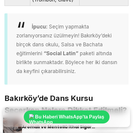
İpucu:
Seçim yapmakta
zorlanıyorsanız üzülmeyin! Bakırköy’deki
birçok dans okulu, Salsa ve Bachata
eğitimlerini
“Social Latin”
paketi altında
birlikte sunmaktadır. Böylece her iki dansın
da keyfini çıkarabilirsiniz.
Bakırköy’de Dans Kursu
Seçerken Nelere Dikkat Edilmeli?
Bu Haberi WhatsApp'ta Paylaş
Sıradaki Haber
Bakırköy’de bir dans okuluna kaydolmadan önce şu
Aromalı ve Mentollü İthal Sigara Tercihlerinde Oris Markası