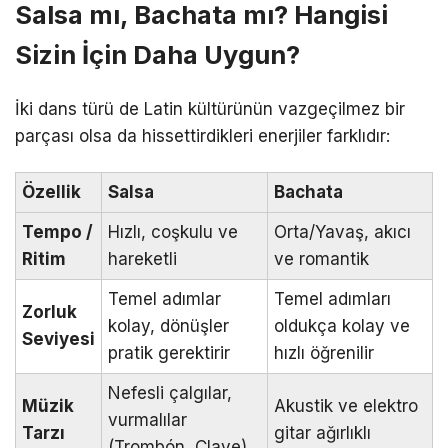
Salsa mı, Bachata mı? Hangisi
Sizin İçin Daha Uygun?
İki dans türü de Latin kültürünün vazgeçilmez bir
parçası olsa da hissettirdikleri enerjiler farklıdır:
Özellik
Salsa
Bachata
Tempo /
Hızlı, coşkulu ve
Orta/Yavaş, akıcı
Ritim
hareketli
ve romantik
Temel adımlar
Temel adımları
Zorluk
kolay, dönüşler
oldukça kolay ve
Seviyesi
pratik gerektirir
hızlı öğrenilir
Nefesli çalgılar,
Müzik
Akustik ve elektro
vurmalılar
Tarzı
gitar ağırlıklı
(Trombón, Clave)