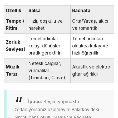
Özellik
Salsa
Bachata
Tempo /
Hızlı, coşkulu ve
Orta/Yavaş, akıcı
Ritim
hareketli
ve romantik
Temel adımlar
Temel adımları
Zorluk
kolay, dönüşler
oldukça kolay ve
Seviyesi
pratik gerektirir
hızlı öğrenilir
Nefesli çalgılar,
Müzik
Akustik ve elektro
vurmalılar
Tarzı
gitar ağırlıklı
(Trombón, Clave)
İpucu:
Seçim yapmakta
zorlanıyorsanız üzülmeyin! Bakırköy’deki
birçok dans okulu, Salsa ve Bachata