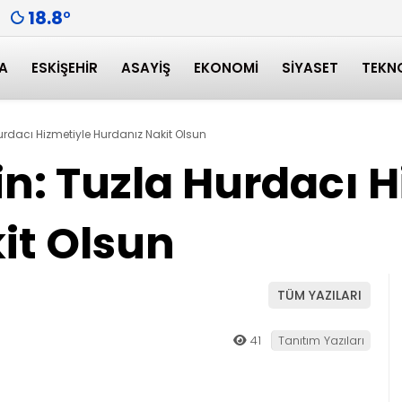
18.8
°
A
ESKIŞEHIR
ASAYIŞ
EKONOMI
SIYASET
TEKN
 Hurdacı Hizmetiyle Hurdanız Nakit Olsun
lin: Tuzla Hurdacı 
it Olsun
TÜM YAZILARI
41
Tanıtım Yazıları