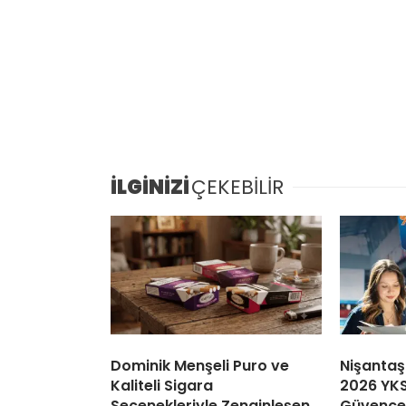
İLGİNİZİ
ÇEKEBİLİR
Dominik Menşeli Puro ve
Nişantaş
Kaliteli Sigara
2026 YKS
Seçenekleriyle Zenginleşen
Güvence: