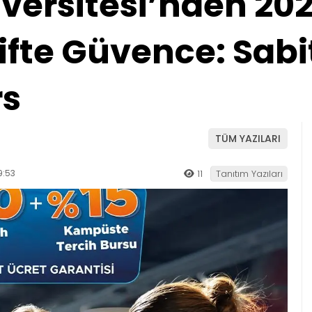
iversitesi’nden 20
fte Güvence: Sabi
rs
TÜM YAZILARI
9:53
11
Tanıtım Yazıları