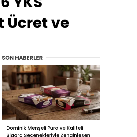
26 YKS
Van
Yalova
t Ücret ve
Yozgat
Zonguldak
SON HABERLER
Dominik Menşeli Puro ve Kaliteli
Sigara Seçenekleriyle Zenginleşen