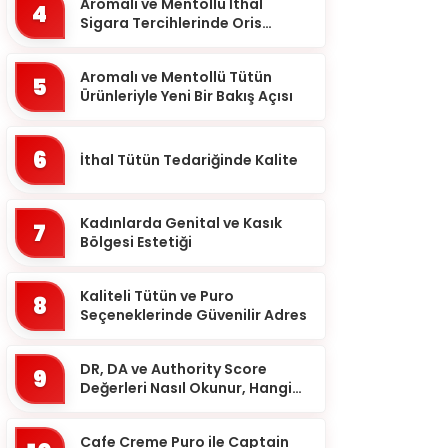
Balıkesir
Aromalı ve Mentollü İthal
4
Sigara Tercihlerinde Oris
Bartın
Markası
Batman
Aromalı ve Mentollü Tütün
5
Ürünleriyle Yeni Bir Bakış Açısı
Bayburt
Bilecik
6
İthal Tütün Tedariğinde Kalite
Bingöl
Bitlis
Kadınlarda Genital ve Kasık
7
Bolu
Bölgesi Estetiği
Burdur
Kaliteli Tütün ve Puro
8
Bursa
Seçeneklerinde Güvenilir Adres
Çanakkale
DR, DA ve Authority Score
9
Çankırı
Değerleri Nasıl Okunur, Hangi
Eşikten Sonra Anlam Kazanır?
Çorum
Cafe Creme Puro ile Captain
Denizli