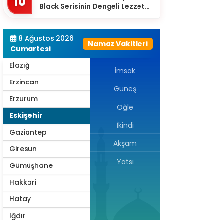
10
Black Serisinin Dengeli Lezzet
Diyarbakır
Dünyası
Düzce
8 Ağustos 2026
Namaz Vakitleri
Edirne
Cumartesi
Elazığ
İmsak
Erzincan
Güneş
Erzurum
Öğle
Eskişehir
İkindi
Gaziantep
Akşam
Giresun
Yatsı
Gümüşhane
Hakkari
Hatay
Iğdır