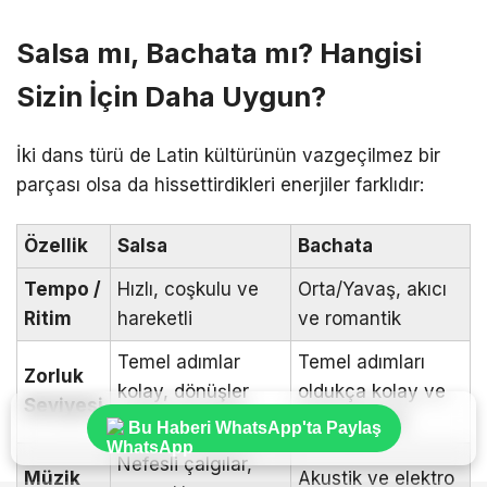
Salsa mı, Bachata mı? Hangisi
Sizin İçin Daha Uygun?
İki dans türü de Latin kültürünün vazgeçilmez bir
parçası olsa da hissettirdikleri enerjiler farklıdır:
Özellik
Salsa
Bachata
Tempo /
Hızlı, coşkulu ve
Orta/Yavaş, akıcı
Ritim
hareketli
ve romantik
Temel adımlar
Temel adımları
Zorluk
kolay, dönüşler
oldukça kolay ve
Seviyesi
pratik gerektirir
hızlı öğrenilir
Bu Haberi WhatsApp'ta Paylaş
Nefesli çalgılar,
Müzik
Akustik ve elektro