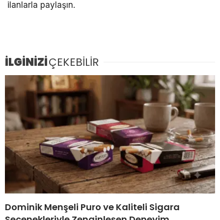
ilanlarla paylaşın.
İLGİNİZİ
ÇEKEBİLİR
Dominik Menşeli Puro ve Kaliteli Sigara
Seçenekleriyle Zenginleşen Deneyim