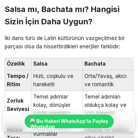
Salsa mı, Bachata mı? Hangisi
Sizin İçin Daha Uygun?
İki dans türü de Latin kültürünün vazgeçilmez bir
parçası olsa da hissettirdikleri enerjiler farklıdır:
Özellik
Salsa
Bachata
Tempo /
Hızlı, coşkulu ve
Orta/Yavaş, akıcı
Ritim
hareketli
ve romantik
Temel adımlar
Temel adımları
Zorluk
kolay, dönüşler
oldukça kolay ve
Seviyesi
pratik gerektirir
hızlı öğrenilir
Bu Haberi WhatsApp'ta Paylaş
Nefesli çalgılar,
Müzik
Akustik ve elektro
vurmalılar
Tarzı
gitar ağırlıklı