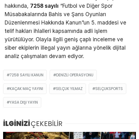
hakkında,
7258 sayılı
“Futbol ve Diğer Spor
Müsabakalarında Bahis ve Şans Oyunları
Düzenlenmesi Hakkında Kanun”un 5. maddesi ve
telif hakları ihlalleri kapsamında adli işlem
yürütülüyor. Olayla ilgili geniş çaplı inceleme ve
siber ekiplerin illegal yayın ağlarına yönelik dijital
analiz çalışmaları devam ediyor.
7258 SAYILI KANUN
DENIZLI OPERASYONU
KAÇAK MAÇ YAYINI
SELÇUK YILMAZ
SELÇUKSPORTS
YASA DIŞI YAYIN
İLGİNİZİ
ÇEKEBİLİR