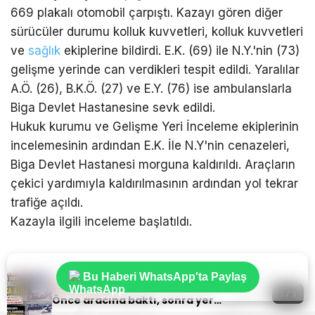
669 plakalı otomobil çarpıştı. Kazayı gören diğer
sürücüler durumu kolluk kuvvetleri, kolluk kuvvetleri
ve
sağlık
ekiplerine bildirdi. E.K. (69) ile N.Y.'nin (73)
gelişme yerinde can verdikleri tespit edildi. Yaralılar
A.Ö. (26), B.K.Ö. (27) ve E.Y. (76) ise ambulanslarla
Biga Devlet Hastanesine sevk edildi.
Hukuk kurumu ve Gelişme Yeri İnceleme ekiplerinin
incelemesinin ardından E.K. İle N.Y'nin cenazeleri,
Biga Devlet Hastanesi morguna kaldırıldı. Araçların
çekici yardımıyla kaldırılmasının ardından yol tekrar
trafiğe açıldı.
Kazayla ilgili inceleme başlatıldı.
Bu Haberi WhatsApp'ta Paylaş
Sıradaki Haber
Sıradaki Haber
1 / 1
Önce aracına baktı, sonra yerde acı çeken motorcuya tepki gösterdi…
Çanakkale’de iki otomobil çarpıştı: 2 ölü, 3 yaralı