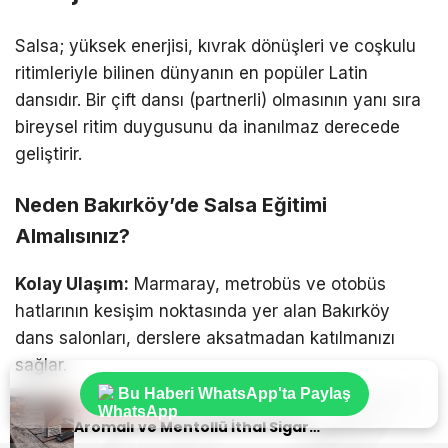
Salsa; yüksek enerjisi, kıvrak dönüşleri ve coşkulu
ritimleriyle bilinen dünyanın en popüler Latin
dansıdır. Bir çift dansı (partnerli) olmasının yanı sıra
bireysel ritim duygusunu da inanılmaz derecede
geliştirir.
Neden Bakırköy’de Salsa Eğitimi
Almalısınız?
Kolay Ulaşım:
Marmaray, metrobüs ve otobüs
hatlarının kesişim noktasında yer alan Bakırköy
dans salonları, derslere aksatmadan katılmanızı
sağlar.
Bu Haberi WhatsApp'ta Paylaş
Sıradaki Haber
Sosyalleşme İmkânı:
Salsa kursu Bakırköy
Aromalı ve Mentollü İthal Sigara Tercihlerinde Oris Markası
lokasyonunda katılabileceğiniz sınıflar, sizin gibi