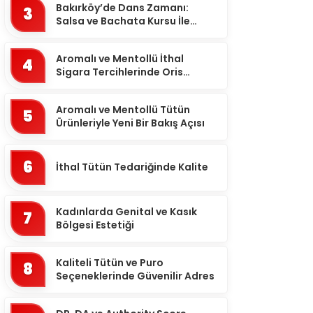
Bakırköy’de Dans Zamanı:
3
Artvin
Salsa ve Bachata Kursu İle
Ritmi Yakalayın!
Aydın
Aromalı ve Mentollü İthal
Balıkesir
4
Sigara Tercihlerinde Oris
Bartın
Markası
Batman
Aromalı ve Mentollü Tütün
5
Ürünleriyle Yeni Bir Bakış Açısı
Bayburt
Bilecik
6
İthal Tütün Tedariğinde Kalite
Bingöl
Bitlis
Kadınlarda Genital ve Kasık
7
Bölgesi Estetiği
Bolu
Burdur
Kaliteli Tütün ve Puro
8
Bursa
Seçeneklerinde Güvenilir Adres
Çanakkale