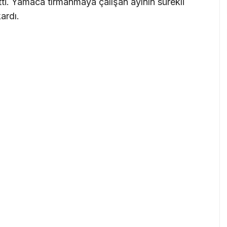
tti. Yamaca tırmanmaya çalışan ayının sürekli
ardı.