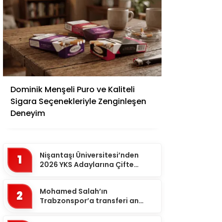
Adana
Dominik Menşeli Puro ve Kaliteli
Adıyaman
Sigara Seçenekleriyle Zenginleşen
Afyonkarahisar
Deneyim
Ağrı
Aksaray
Nişantaşı Üniversitesi’nden
1
Amasya
2026 YKS Adaylarına Çifte
Güvence: Sabit Ücret ve
Ankara
Kesintisiz Burs
Mohamed Salah’ın
2
Antalya
Trabzonspor’a transferi an
meselesi!
Ardahan