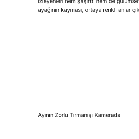
izleyenleri hem şaşırttı hem de gülümse
ayağının kayması, ortaya renkli anlar çık
Ayının Zorlu Tırmanışı Kamerada