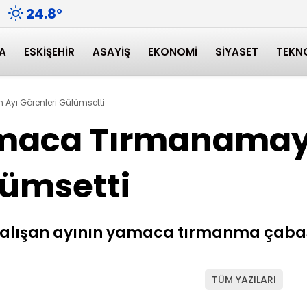
24.8
°
A
ESKIŞEHIR
ASAYIŞ
EKONOMI
SIYASET
TEKN
Ayı Görenleri Gülümsetti
Yamaca Tırmanamay
lümsetti
çalışan ayının yamaca tırmanma çabası 
TÜM YAZILARI