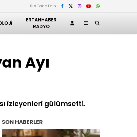
Bizi Takip Edin
ERTANHABER
OLOJI
RADYO
an Ayı
izleyenleri gülümsetti.
SON HABERLER