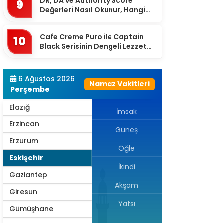
DR, DA ve Authority Score
9
Çankırı
Değerleri Nasıl Okunur, Hangi
Eşikten Sonra Anlam Kazanır?
Çorum
Cafe Creme Puro ile Captain
10
Denizli
Black Serisinin Dengeli Lezzet
Dünyası
Diyarbakır
Düzce
6 Ağustos 2026
Namaz Vakitleri
Perşembe
Edirne
Elazığ
İmsak
Erzincan
Güneş
Erzurum
Öğle
Eskişehir
İkindi
Gaziantep
Akşam
Giresun
Yatsı
Gümüşhane