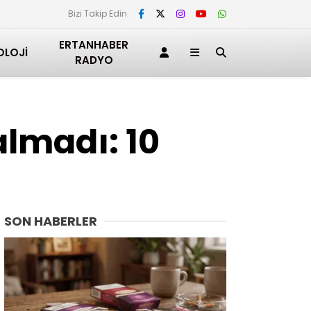
Bizi Takip Edin
ERTANHABER
OLOJI
RADYO
almadı: 10
SON HABERLER