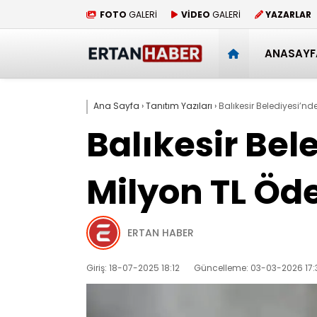
FOTO
GALERİ
VİDEO
GALERİ
YAZARLAR
ANASAYF
Ana Sayfa
›
Tanıtım Yazıları
›
Balıkesir Belediyesi’n
Balıkesir Bel
Milyon TL Öd
ERTAN HABER
Giriş: 18-07-2025 18:12
Güncelleme: 03-03-2026 17: