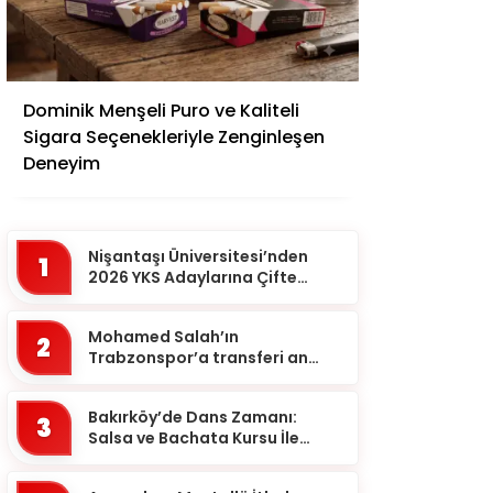
Adana
Dominik Menşeli Puro ve Kaliteli
Adıyaman
Sigara Seçenekleriyle Zenginleşen
Afyonkarahisar
Deneyim
Ağrı
Aksaray
Nişantaşı Üniversitesi’nden
1
Amasya
2026 YKS Adaylarına Çifte
Güvence: Sabit Ücret ve
Ankara
Kesintisiz Burs
Mohamed Salah’ın
2
Antalya
Trabzonspor’a transferi an
meselesi!
Ardahan
Bakırköy’de Dans Zamanı:
Artvin
3
Salsa ve Bachata Kursu İle
Aydın
Ritmi Yakalayın!