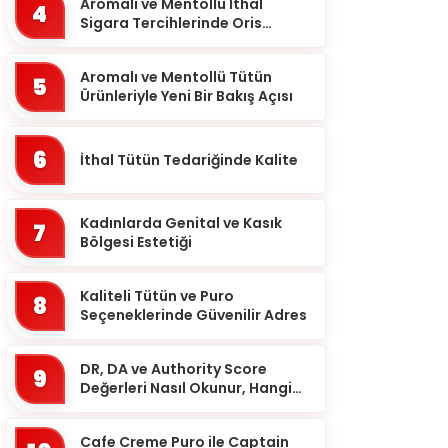
Balıkesir
Aromalı ve Mentollü İthal
4
Sigara Tercihlerinde Oris
Bartın
Markası
Batman
Aromalı ve Mentollü Tütün
5
Ürünleriyle Yeni Bir Bakış Açısı
Bayburt
Bilecik
6
İthal Tütün Tedariğinde Kalite
Bingöl
Bitlis
Kadınlarda Genital ve Kasık
7
Bolu
Bölgesi Estetiği
Burdur
Kaliteli Tütün ve Puro
8
Bursa
Seçeneklerinde Güvenilir Adres
Çanakkale
DR, DA ve Authority Score
9
Çankırı
Değerleri Nasıl Okunur, Hangi
Eşikten Sonra Anlam Kazanır?
Çorum
Cafe Creme Puro ile Captain
Denizli