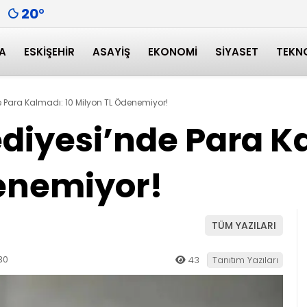
20
°
A
ESKIŞEHIR
ASAYIŞ
EKONOMI
SIYASET
TEKN
de Para Kalmadı: 10 Milyon TL Ödenemiyor!
ediyesi’nde Para K
enemiyor!
TÜM YAZILARI
30
43
Tanıtım Yazıları