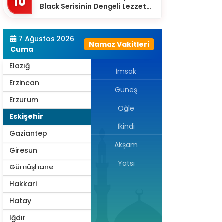
10
Black Serisinin Dengeli Lezzet
Diyarbakır
Dünyası
Düzce
7 Ağustos 2026
Namaz Vakitleri
Edirne
Cuma
Elazığ
İmsak
Erzincan
Güneş
Erzurum
Öğle
Eskişehir
İkindi
Gaziantep
Akşam
Giresun
Yatsı
Gümüşhane
Hakkari
Hatay
Iğdır