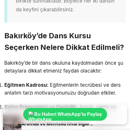
birlikte sunmaktadır. Böylece her iki dansın
da keyfini çıkarabilirsiniz.
Bakırköy’de Dans Kursu
Seçerken Nelere Dikkat Edilmeli?
Bakırköy’de bir dans okuluna kaydolmadan önce şu
detaylara dikkat etmeniz faydalı olacaktır:
Eğitmen Kadrosu:
Eğitmenlerin tecrübesi ve ders
anlatım tarzı motivasyonunuzu doğrudan etkiler.
Salon Ergonomisi ve Genişlik:
Aynalı, geniş ve
Bu Haberi WhatsApp'ta Paylaş
havalandırması iyi olan salonlar dans deneyiminizi
Sıradaki Haber
iyileştirir.
Aromalı ve Mentollü İthal Sigara Tercihlerinde Oris Markası