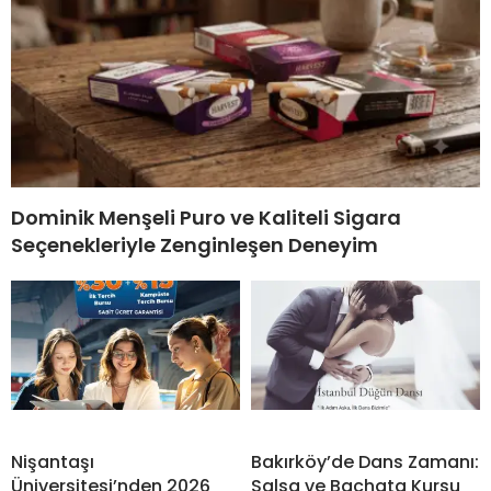
Dominik Menşeli Puro ve Kaliteli Sigara
Seçenekleriyle Zenginleşen Deneyim
Nişantaşı
Bakırköy’de Dans Zamanı:
Üniversitesi’nden 2026
Salsa ve Bachata Kursu