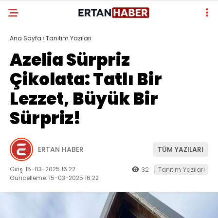
Ana Sayfa
›
Tanıtım Yazıları
Azelia Sürpriz
Çikolata: Tatlı Bir
Lezzet, Büyük Bir
Sürpriz!
ERTAN HABER
TÜM YAZILARI
Giriş: 15-03-2025 16:22
32
Tanıtım Yazıları
Güncelleme: 15-03-2025 16:22