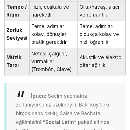
Tempo /
Hızlı, coşkulu ve
Orta/Yavaş, akıcı
Ritim
hareketli
ve romantik
Temel adımlar
Temel adımları
Zorluk
kolay, dönüşler
oldukça kolay ve
Seviyesi
pratik gerektirir
hızlı öğrenilir
Nefesli çalgılar,
Müzik
Akustik ve elektro
vurmalılar
Tarzı
gitar ağırlıklı
(Trombón, Clave)
İpucu:
Seçim yapmakta
zorlanıyorsanız üzülmeyin! Bakırköy’deki
birçok dans okulu, Salsa ve Bachata
eğitimlerini
“Social Latin”
paketi altında